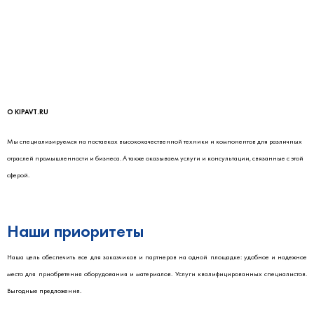
О KIPAVT.RU
Мы специализируемся на поставках высококачественной техники и компонентов для различных
отраслей промышленности и бизнеса. А также оказываем услуги и консультации, связанные с этой
сферой.
<meta name="google-site-verification" content="sBe-
4pimwB_q3zECmgtn95sunYcrFmmhvJNr9XD17RQ" />
Наши приоритеты
Наша цель обеспечить все для заказчиков и партнеров
на одной площадке: удобное и надежное
место для приобретения оборудования и материалов. Услуги квалифицированных специалистов.