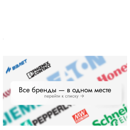
6SL3130-6TE21-6AA4 SINAMICS S120 SMART LINE MODULE INPUT
Осталось 8 шт
212 321 ₽
.