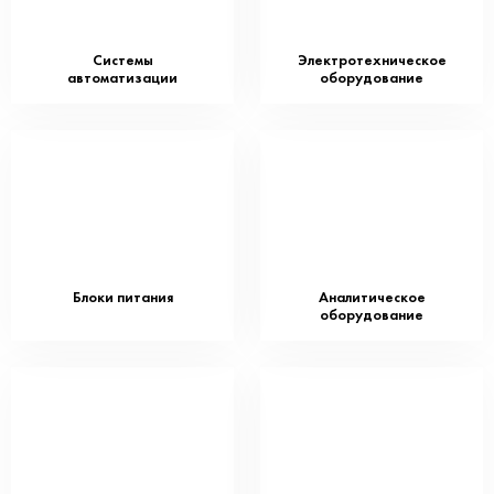
Системы
Электротехническое
автоматизации
оборудование
⠀
⠀
Блоки питания
Аналитическое
⠀
оборудование
⠀
СКУД
Оборудование
и видеонаблюдение
КИП