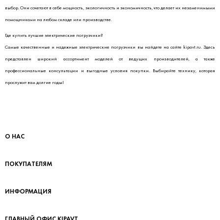
выбор. Они сочетают в себе мощность, экологичность и экономичность, что делает их незаменимыми
помощниками на любом складе или производстве.
Где купить лучшие электрические погрузчики?
Самые качественные и надежные электрические погрузчики вы найдете на сайте
kipavt.ru
. Здесь
представлен широкий ассортимент моделей от ведущих производителей, а также
профессиональные консультации и выгодные условия покупки. Выбирайте технику, которая
прослужит вам долгие годы!
О НАС
ПОКУПАТЕЛЯМ
ИНФОРМАЦИЯ
ГЛАВНЫЙ ОФИС KIPAVT