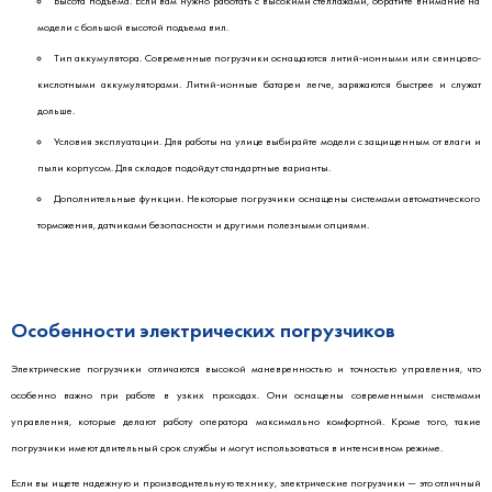
Высота подъема. Если вам нужно работать с высокими стеллажами, обратите внимание на
модели с большой высотой подъема вил.
Тип аккумулятора. Современные погрузчики оснащаются литий-ионными или свинцово-
кислотными аккумуляторами. Литий-ионные батареи легче, заряжаются быстрее и служат
дольше.
Условия эксплуатации. Для работы на улице выбирайте модели с защищенным от влаги и
пыли корпусом. Для складов подойдут стандартные варианты.
Дополнительные функции. Некоторые погрузчики оснащены системами автоматического
торможения, датчиками безопасности и другими полезными опциями.
Особенности электрических погрузчиков
Электрические погрузчики отличаются высокой маневренностью и точностью управления, что
особенно важно при работе в узких проходах. Они оснащены современными системами
управления, которые делают работу оператора максимально комфортной. Кроме того, такие
погрузчики имеют длительный срок службы и могут использоваться в интенсивном режиме.
Если вы ищете надежную и производительную технику, электрические погрузчики — это отличный