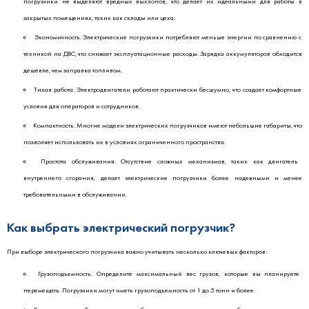
погрузчики не выделяют вредных выхлопов, что делает их идеальными для работы в
закрытых помещениях, таких как склады или цеха.
Экономичность. Электрические погрузчики потребляют меньше энергии по сравнению с
техникой на ДВС, что снижает эксплуатационные расходы. Зарядка аккумуляторов обходится
дешевле, чем заправка топливом.
Тихая работа. Электродвигатели работают практически бесшумно, что создает комфортные
условия для операторов и сотрудников.
Компактность. Многие модели электрических погрузчиков имеют небольшие габариты, что
позволяет использовать их в условиях ограниченного пространства.
Простота обслуживания. Отсутствие сложных механизмов, таких как двигатель
внутреннего сгорания, делает электрические погрузчики более надежными и менее
требовательными в обслуживании.
Как выбрать электрический погрузчик?
При выборе электрического погрузчика важно учитывать несколько ключевых факторов:
Грузоподъемность. Определите максимальный вес грузов, которые вы планируете
перемещать. Погрузчики могут иметь грузоподъемность от 1 до 5 тонн и более.