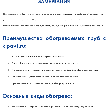
ЗАМЕРЗАНИЯ
Обогреваемые трубы – это современное решение для поддержания стабильной температуры в
трубопроводных системах. Они предотвращают замерзание жидкостей, образование ледяных
пробок и обеспечивают бесперебойную работу коммуникаций в любых климатических условиях.
Преимущества обогреваемых труб с
kipavt.ru:
100% защита от замерзания и разрывов труб зимой
Энергоэффективность – автоматическая регулировка температуры
Универсальность – подходят для водопровода, канализации, нефте- и газопроводов
Долговечность – устойчивы к коррозии и перепадам температур
Простота монтажа – готовые решения для быстрой установки
Основные виды обогрева:
Электрический – с греющим кабелем (резистивным или саморегулирующимся)