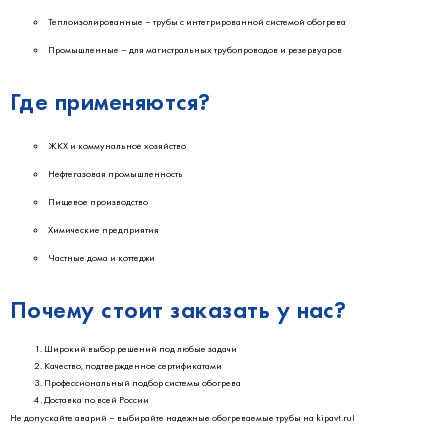
Теплоизолированные – трубы с интегрированной системой обогрева
Промышленные – для магистральных трубопроводов и резервуаров
Где применяются?
ЖКХ и коммунальное хозяйство
Нефтегазовая промышленность
Пищевое производство
Химические предприятия
Частные дома и коттеджи
Почему стоит заказать у нас?
Широкий выбор решений под любые задачи
Качество, подтвержденное сертификатами
Профессиональный подбор системы обогрева
Доставка по всей России
Не допускайте аварий – выбирайте надежные обогреваемые трубы на kipavt.ru!