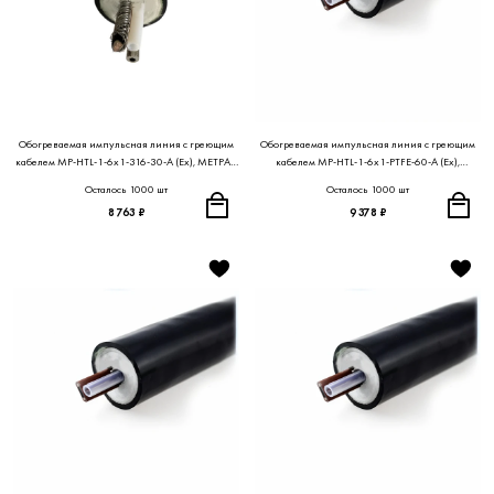
Обогреваемая импульсная линия с греющим
Обогреваемая импульсная линия с греющим
кабелем MP-HTL-1-6x1-316-30-A (Ex), МЕТРАН
кабелем MP-HTL-1-6x1-PTFE-60-A (Ex),
ПРОЕКТ
МЕТРАН ПРОЕКТ
Осталось 1000 шт
Осталось 1000 шт
8 763 ₽
9 378 ₽