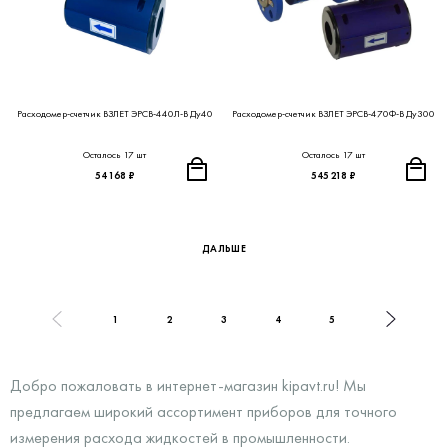
Расходомер-счетчик ВЗЛЕТ ЭРСВ-440Л-В Ду40
Расходомер-счетчик ВЗЛЕТ ЭРСВ-470Ф-В Ду300
Осталось 17 шт
Осталось 17 шт
54 168 ₽
545 218 ₽
ДАЛЬШЕ
1
2
3
4
5
Добро пожаловать в интернет-магазин kipavt.ru! Мы
предлагаем широкий ассортимент приборов для точного
измерения расхода жидкостей в промышленности.