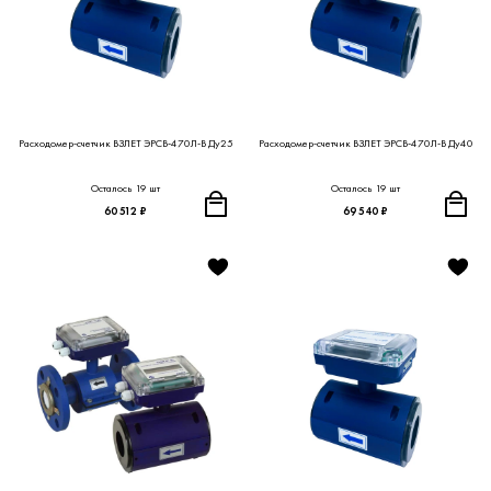
Расходомер-счетчик ВЗЛЕТ ЭРСВ-470Л-В Ду25
Расходомер-счетчик ВЗЛЕТ ЭРСВ-470Л-В Ду40
Осталось 19 шт
Осталось 19 шт
60 512 ₽
69 540 ₽