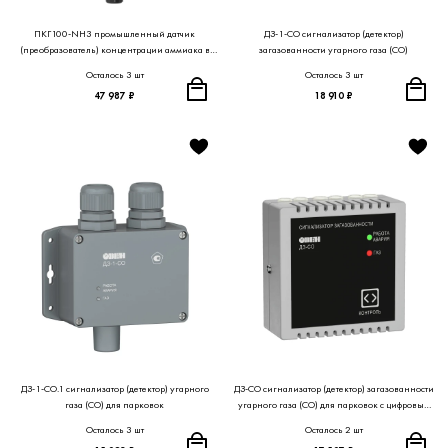
ПКГ100-NH3 промышленный датчик
ДЗ-1-СO сигнализатор (детектор)
(преобразователь) концентрации аммиака в
загазованности угарного газа (СО)
воздухе
Осталось 3 шт
Осталось 3 шт
47 987 ₽
18 910 ₽
ДЗ-1-СО.1 cигнализатор (детектор) угарного
ДЗ-СО сигнализатор (детектор) загазованности
газа (СО) для парковок
угарного газа (СО) для парковок с цифровым
интерфейсом RS-485
Осталось 3 шт
Осталось 2 шт