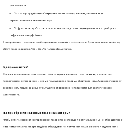
мониторинга
По принципу действия: Современные электрохимические, оптические и
термокаталитические анализаторы
По функционалу: От простых сигнализаторов до многофункциональных приборов с
цифровыми интерфейсами
В ассортименте представлено оборудование ведущих производителей, включая газоанализатор
ОВЕН, газоанализатор ABB и GasAlert, ЛидерГазДетектор.
Где применяются?
Системы газового контроля незаменимы на промышленных предприятиях, в котельных,
лабораториях, автосервисах и жилых помещениях с газовым оборудованием. Они обеспечивают
безопасность людей, защищают имущество от аварий и используются для экологического
мониторинга.
Где приобрести надежные газоанализаторы?
Чтобы купить газоанализатор горючих газов или кислорода по оптимальной цене, обращайтесь в
наш интернет-магазин. Для подбора оборудования, получения коммерческого предложения и