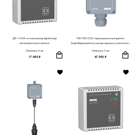
ДЗ-1-СН4 сигнализатор (детектор)
ПКГ100-СО2 промышленный датчик
загазованности метана
(преобразователь) концентрации углекислого
газа в воздухе
Осталось 4 шт
Осталось 3 шт
17 080 ₽
47 092 ₽