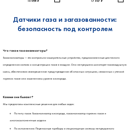
15 098 ₽
17 507 ₽
Датчики газа и загазованности:
безопасность под контролем
Что такое газоанализаторы?
Газоанализаторы — это контрольно-измерительные устройства, предназначенные для точного
определения состава и концентрации газов в воздухе. Они непрерывно мониторят газовоздушную
смесь, обеспечивая своевременное предупреждение об опасных ситуациях, связанных с утечкой
горючих газов или изменением уровня кислорода.
Какими они бывают?
Мы предлагаем комплексные решения для любых задач:
По типу газов: Газоанализатор кислорода, газоанализатор горючих газов и
многокомпонентные модели
По исполнению: Переносные приборы и стационарные системы непрерывного