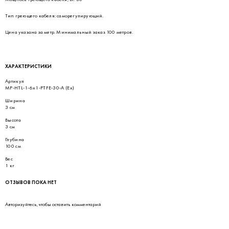
Тип греющего кабеля: саморегулирующий.
Цена указана за метр. Минимальный заказ 100 метров.
ХАРАКТЕРИСТИКИ
Артикул
MP-HTL-1-6x1-PTFE-30-A (Ex)
Ширина
3 см
Высота
3 см
Глубина
100 см
Вес
1 кг
ОТЗЫВОВ ПОКА НЕТ
Авторизуйтесь
, чтобы оставить комментарий