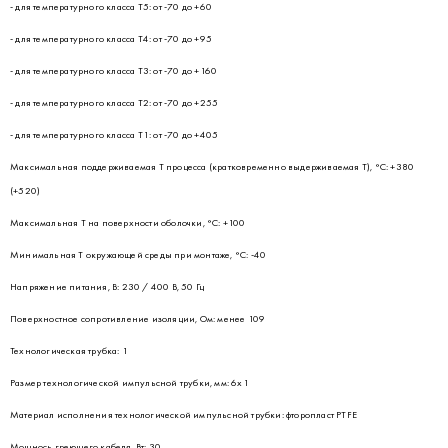
- для температурного класса Т5: от -70 до +60
- для температурного класса Т4: от -70 до +95
- для температурного класса Т3: от -70 до +160
- для температурного класса Т2: от -70 до +255
- для температурного класса Т1: от -70 до +405
Максимальная поддерживаемая Т процесса (кратковременно выдерживаемая Т), °С: +380
(+520)
Максимальная Т на поверхности оболочки, °С: +100
Минимальная Т окружающей среды при монтаже, °С: -40
Напряжение питания, В: 230 / 400 В, 50 Гц
Поверхностное сопротивление изоляции, Ом: менее 109
Технологическая трубка: 1
Размер технологической импульсной трубки, мм: 6х1
Материал исполнения технологической импульсной трубки: фторопласт PTFE
Мощнось греющего кабеля, Вт: 30