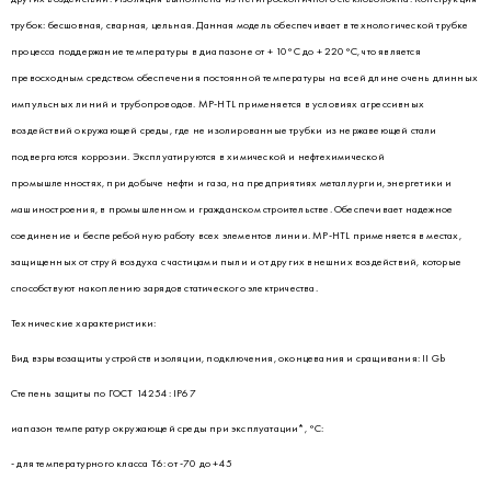
трубок: бесшовная, сварная, цельная. Данная модель обеспечивает в технологической трубке
процесса поддержание температуры в диапазоне от + 10°C до + 220°C, что является
превосходным средством обеспечения постоянной температуры на всей длине очень длинных
импульсных линий и трубопроводов. MP-HTL применяется в условиях агрессивных
воздействий окружающей среды, где не изолированные трубки из нержавеющей стали
подвергаются коррозии. Эксплуатируются в химической и нефтехимической
промышленностях, при добыче нефти и газа, на предприятиях металлургии, энергетики и
машиностроения, в промышленном и гражданском строительстве. Обеспечивает надежное
соединение и бесперебойную работу всех элементов линии. MP-HTL применяется в местах,
защищенных от струй воздуха с частицами пыли и от других внешних воздействий, которые
способствуют накоплению зарядов статического электричества.
Технические характеристики:
Вид взрывозащиты устройств изоляции, подключения, оконцевания и сращивания: II Gb
Степень защиты по ГОСТ 14254: IP67
иапазон температур окружающей среды при эксплуатации*, °С:
- для температурного класса Т6: от -70 до +45