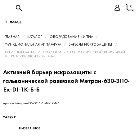
0
НАЗАД
ГЛАВНАЯ
КАТАЛОГ
ОБОРУДОВАНИЕ КИПИА
ФУНКЦИОНАЛЬНАЯ АППАРАТУРА
БАРЬЕРЫ ИСКРОЗАЩИТЫ
АКТИВНЫЙ БАРЬЕР ИСКРОЗАЩИТЫ С ГАЛЬВАНИЧЕСКОЙ РАЗВЯЗКОЙ
МЕТРАН-630-3110-EX-DI-1K-Б-Б
Активный барьер искрозащиты с
гальванической развязкой Метран-630-3110-
Ex-DI-1K-Б-Б
Артикул Метран-630-3110-Ex-DI-1K-Б-Б
24 895 ₽
В ИЗБРАННОЕ