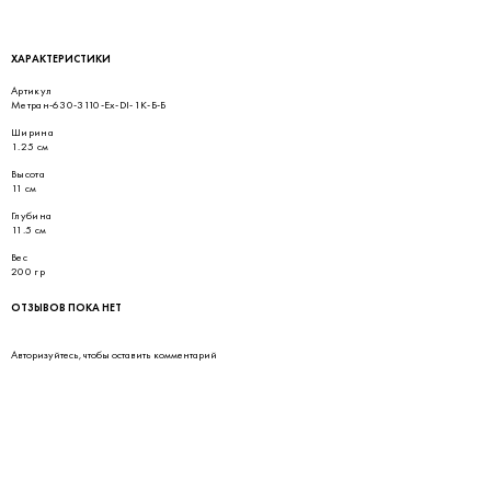
ХАРАКТЕРИСТИКИ
Артикул
Метран-630-3110-Ex-DI-1K-Б-Б
Ширина
1.25 см
Высота
11 см
Глубина
11.5 см
Вес
200 гр
ОТЗЫВОВ ПОКА НЕТ
Авторизуйтесь
, чтобы оставить комментарий