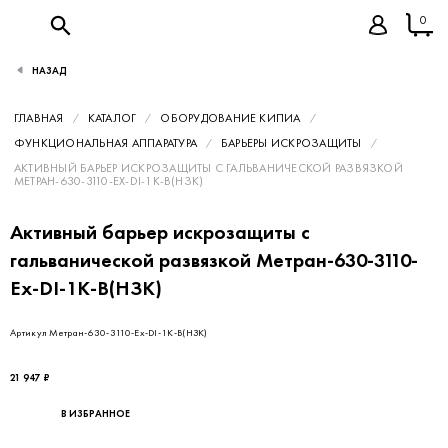
0
НАЗАД
ГЛАВНАЯ
КАТАЛОГ
ОБОРУДОВАНИЕ КИПИА
ФУНКЦИОНАЛЬНАЯ АППАРАТУРА
БАРЬЕРЫ ИСКРОЗАЩИТЫ
АКТИВНЫЙ БАРЬЕР ИСКРОЗАЩИТЫ С ГАЛЬВАНИЧЕСКОЙ РАЗВЯЗКОЙ
МЕТРАН-630-3110-EX-DI-1K-В(НЗК)
Активный барьер искрозащиты с
гальванической развязкой Метран-630-3110-
Ex-DI-1K-В(НЗК)
Артикул Метран-630-3110-Ex-DI-1K-В(НЗК)
21 947 ₽
В ИЗБРАННОЕ