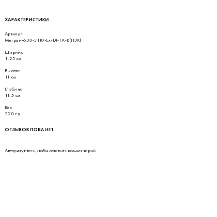
ХАРАКТЕРИСТИКИ
Артикул
Метран-630-3110-Ex-DI-1K-В(НЗК)
Ширина
1.25 см
Высота
11 см
Глубина
11.5 см
Вес
200 гр
ОТЗЫВОВ ПОКА НЕТ
Авторизуйтесь
, чтобы оставить комментарий