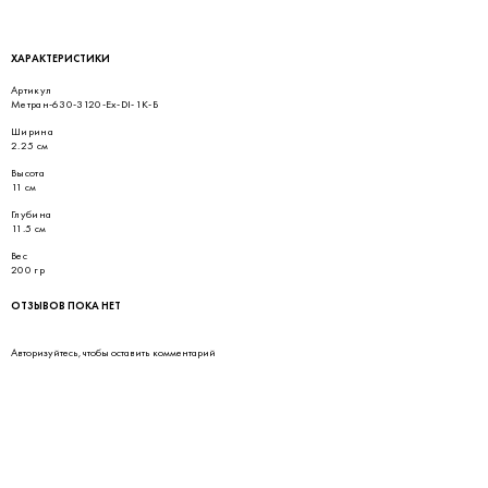
ХАРАКТЕРИСТИКИ
Артикул
Метран-630-3120-Ex-DI-1K-Б
Ширина
2.25 см
Высота
11 см
Глубина
11.5 см
Вес
200 гр
ОТЗЫВОВ ПОКА НЕТ
Авторизуйтесь
, чтобы оставить комментарий