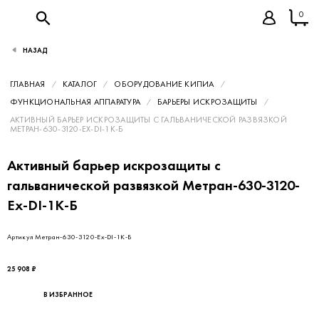
0
НАЗАД
ГЛАВНАЯ
КАТАЛОГ
ОБОРУДОВАНИЕ КИПИА
ФУНКЦИОНАЛЬНАЯ АППАРАТУРА
БАРЬЕРЫ ИСКРОЗАЩИТЫ
АКТИВНЫЙ БАРЬЕР ИСКРОЗАЩИТЫ С ГАЛЬВАНИЧЕСКОЙ РАЗВЯЗКОЙ
МЕТРАН-630-3120-EX-DI-1K-Б
Активный барьер искрозащиты с
гальванической развязкой Метран-630-3120-
Ex-DI-1K-Б
Артикул Метран-630-3120-Ex-DI-1K-Б
25 908 ₽
В ИЗБРАННОЕ