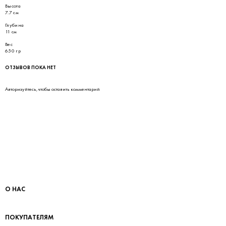
Высота
7.7 см
Глубина
11 см
Вес
650 гр
ОТЗЫВОВ ПОКА НЕТ
Авторизуйтесь
, чтобы оставить комментарий
О НАС
ПОКУПАТЕЛЯМ