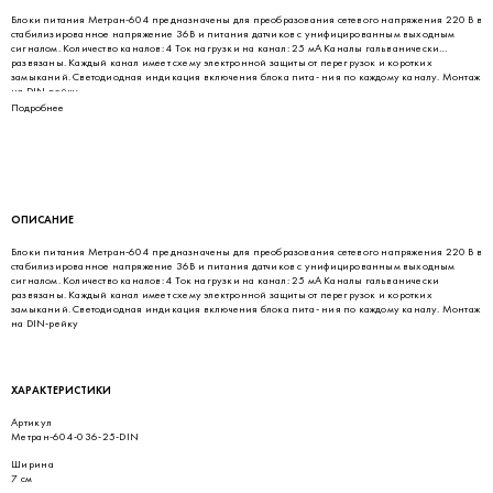
Блоки питания Метран-604 предназначены для преобразования сетевого напряжения 220 В в
стабилизированное напряжение 36В и питания датчиков с унифицированным выходным
сигналом. Количество каналов: 4 Ток нагрузки на канал: 25 мА Каналы гальванически
развязаны. Каждый канал имеет схему электронной защиты от перегрузок и коротких
замыканий. Светодиодная индикация включения блока пита- ния по каждому каналу. Монтаж
на DIN-рейку
Подробнее
ОПИСАНИЕ
Блоки питания Метран-604 предназначены для преобразования сетевого напряжения 220 В в
стабилизированное напряжение 36В и питания датчиков с унифицированным выходным
сигналом. Количество каналов: 4 Ток нагрузки на канал: 25 мА Каналы гальванически
развязаны. Каждый канал имеет схему электронной защиты от перегрузок и коротких
замыканий. Светодиодная индикация включения блока пита- ния по каждому каналу. Монтаж
на DIN-рейку
ХАРАКТЕРИСТИКИ
Артикул
Метран-604-036-25-DIN
Ширина
7 см