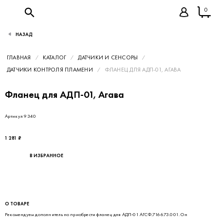
0
НАЗАД
ГЛАВНАЯ
КАТАЛОГ
ДАТЧИКИ И СЕНСОРЫ
ДАТЧИКИ КОНТРОЛЯ ПЛАМЕНИ
ФЛАНЕЦ ДЛЯ АДП-01, АГАВА
Фланец для АДП-01, Агава
Артикул 9340
1 281 ₽
В ИЗБРАННОЕ
О ТОВАРЕ
Рекомендуем дополнительно приобрести фланец для АДП-01 АГСФ.716673.001. Он