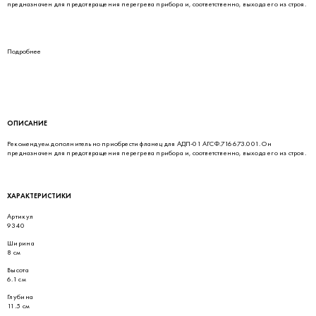
предназначен для предотвращения перегрева прибора и, соответственно, выхода его из строя.
Подробнее
ОПИСАНИЕ
Рекомендуем дополнительно приобрести фланец для АДП-01 АГСФ.716673.001. Он
предназначен для предотвращения перегрева прибора и, соответственно, выхода его из строя.
ХАРАКТЕРИСТИКИ
Артикул
9340
Ширина
8 см
Высота
6.1 см
Глубина
11.5 см