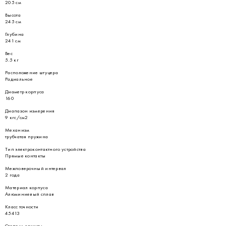
205 см
Высота
245 см
Глубина
241 см
Вес
5.5 кг
Расположение штуцера
Радиальное
Диаметр корпуса
160
Диапазон измерения
9 кгс/см2
Механизм
трубчатая пружина
Тип электроконтактного устройства
Прямые контакты
Межповерочный интервал
2 года
Материал корпуса
Алюминиевый сплав
Класс точности
45413
Степень защиты