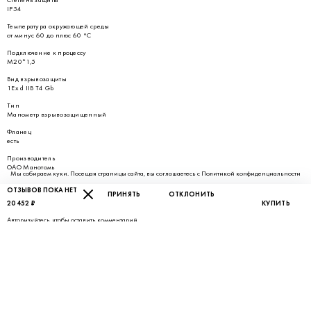
IP54
Температура окружающей среды
от минус 60 до плюс 60 °С
Подключение к процессу
М20*1,5
Вид взрывозащиты
1Ех d IIВ Т4 Gb
Тип
Манометр взрывозащищенный
Фланец
есть
Производитель
ОАО Манотомь
Мы собираем куки. Посещая страницы сайта, вы соглашаетесь с
Политикой конфиденциальности
ОТЗЫВОВ ПОКА НЕТ
ПРИНЯТЬ
ОТКЛОНИТЬ
20 452 ₽
КУПИТЬ
Авторизуйтесь
, чтобы оставить комментарий