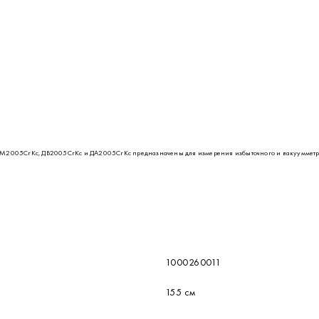
2005СгКс, ДВ2005СгКс и ДА2005СгКс предназначены для измерения избыточного и вакуумметри
1000260011
155 см