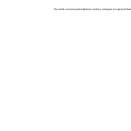
На сайте используются файлы cookies, которые его делают бо
О НАС
Контакты
Партнерам
Реквизиты
Вакансии
© 2026 Kipavt