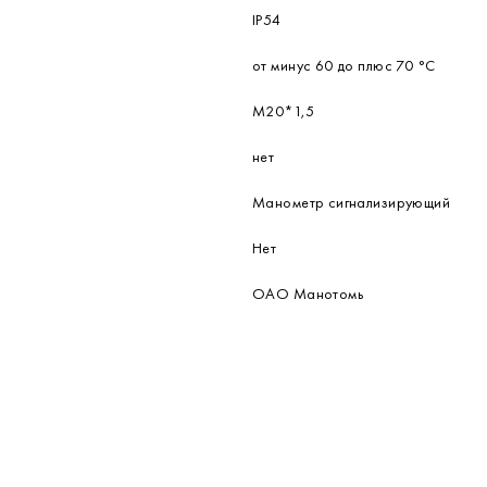
IP54
от минус 60 до плюс 70 °С
М20*1,5
нет
Манометр сигнализирующий
Нет
ОАО Манотомь