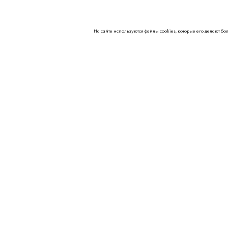
На сайте используются файлы cookies, которые его делают бо
О НАС
Контакты
Партнерам
Реквизиты
Вакансии
© 2026 Kipavt