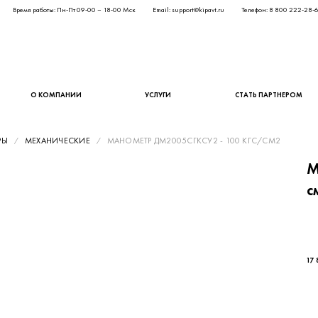
Время работы: Пн-Пт 09-00 – 18-00 Мск
Email: support@kipavt.ru
Телефон: 8 800 222-28-
О КОМПАНИИ
УСЛУГИ
СТАТЬ ПАРТНЕРОМ
РЫ
МЕХАНИЧЕСКИЕ
МАНОМЕТР ДМ2005СГКСУ2 - 100 КГС/СМ2
М
с
14 
17 