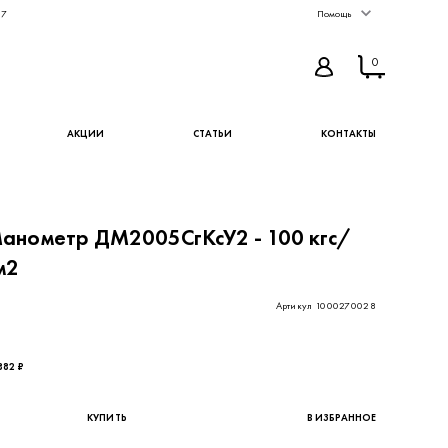
67
Помощь
0
АКЦИИ
СТАТЬИ
КОНТАКТЫ
анометр ДМ2005СгКсУ2 - 100 кгс/
м2
Артикул 1000270028
657,38 ₽ - цена без НДС
882 ₽
КУПИТЬ
В ИЗБРАННОЕ