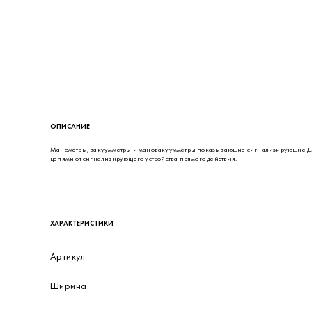
ОПИСАНИЕ
Манометры, вакуумметры и мановакуумметры показывающие сигнализирующие ДМ
цепями от сигнализирующего устройства прямого действия.
ХАРАКТЕРИСТИКИ
Артикул
Ширина