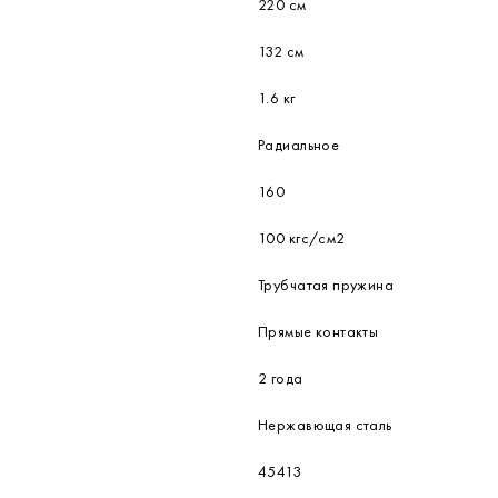
220 см
132 см
1.6 кг
Радиальное
160
100 кгс/см2
Трубчатая пружина
Прямые контакты
2 года
Нержавющая сталь
45413