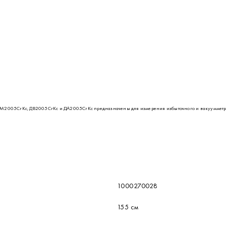
2005СгКс, ДВ2005СгКс и ДА2005СгКс предназначены для измерения избыточного и вакуумметри
1000270028
155 см