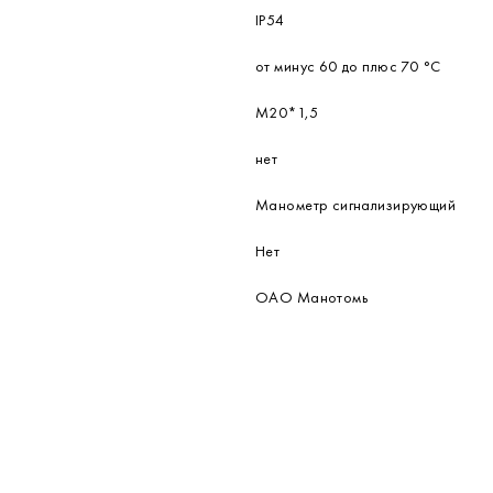
IP54
от минус 60 до плюс 70 °С
М20*1,5
нет
Манометр сигнализирующий
Нет
ОАО Манотомь