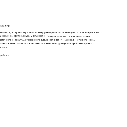
ТОВАРЕ
ометры, вакуумметры и мановакуумметры показывающие сигнализирующие
005СгКс, ДВ2005СгКс и ДА2005СгКс предназначены для измерения
ыточного и вакуумметрического давления различных сред и управления
шними электрическими цепями от сигнализирующего устройства прямого
ствия.
робнее