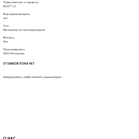
Подключение к процессу
М20*1,5
Вид взрывозащиты
нет
Тип
Манометр сигнализирующий
Фланец
Нет
Производитель
ОАО Манотомь
ОТЗЫВОВ ПОКА НЕТ
Авторизуйтесь
, чтобы оставить комментарий
О НАС