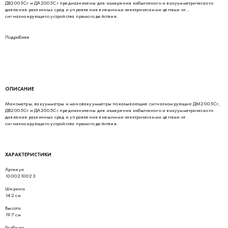
ДВ2005Сг и ДА2005Сг предназначены для измерения избыточного и вакуумметрического
давления различных сред и управления внешними электрическими цепями от
сигнализирующего устройства прямого действия.
Подробнее
ОПИСАНИЕ
Манометры, вакуумметры и мановакуумметры показывающие сигнализирующие ДМ2005Сг,
ДВ2005Сг и ДА2005Сг предназначены для измерения избыточного и вакуумметрического
давления различных сред и управления внешними электрическими цепями от
сигнализирующего устройства прямого действия.
ХАРАКТЕРИСТИКИ
Артикул
1000210023
Ширина
142 см
Высота
197 см
Глубина