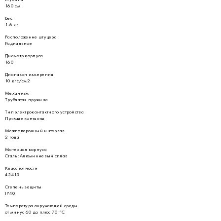
160 см
Вес
1.6 кг
Расположение штуцера
Радиальное
Диаметр корпуса
160
Диапазон измерения
10 кгс/см2
Механизм
Трубчатая пружина
Тип электроконтактного устройства
Прямые контакты
Межповерочный интервал
2 года
Материал корпуса
Сталь; Алюминиевый сплав
Класс точности
45413
Степень защиты
IP40
Температура окружающей среды
от минус 60 до плюс 70 °С