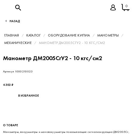
0
НАЗАД
ГЛАВНАЯ
КАТАЛОГ
ОБОРУДОВАНИЕ КИПИА
МАНОМЕТРЫ
МЕХАНИЧЕСКИЕ
МАНОМЕТР ДМ2005СГУ2 - 10 КГС/СМ2
Манометр ДМ2005СгУ2 - 10 кгс/см2
Артикул 1000210023
4 302 ₽
В ИЗБРАННОЕ
О ТОВАРЕ
Манометры, вакуумметры и мановакуумметры показывающие сигнализирующие ДМ2005Сг,