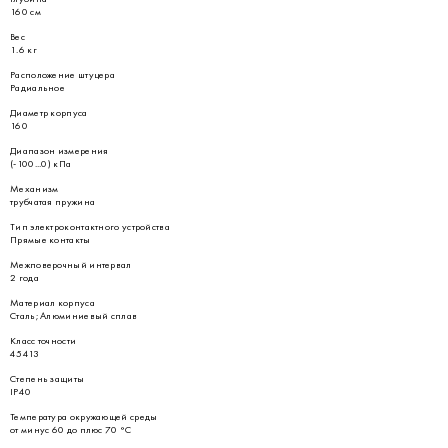
160 см
Вес
1.6 кг
Расположение штуцера
Радиальное
Диаметр корпуса
160
Диапазон измерения
(-100...0) кПа
Механизм
трубчатая пружина
Тип электроконтактного устройства
Прямые контакты
Межповерочный интервал
2 года
Материал корпуса
Сталь; Алюминиевый сплав
Класс точности
45413
Степень защиты
IP40
Температура окружающей среды
от минус 60 до плюс 70 °С