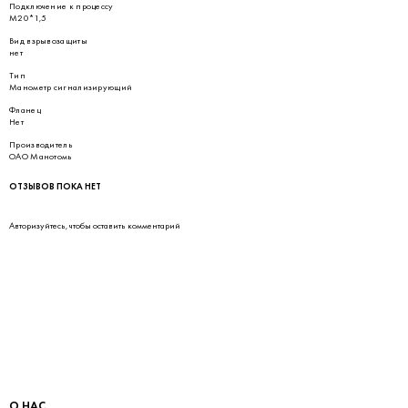
Подключение к процессу
М20*1,5
Вид взрывозащиты
нет
Тип
Манометр сигнализирующий
Фланец
Нет
Производитель
ОАО Манотомь
ОТЗЫВОВ ПОКА НЕТ
Авторизуйтесь
, чтобы оставить комментарий
О НАС