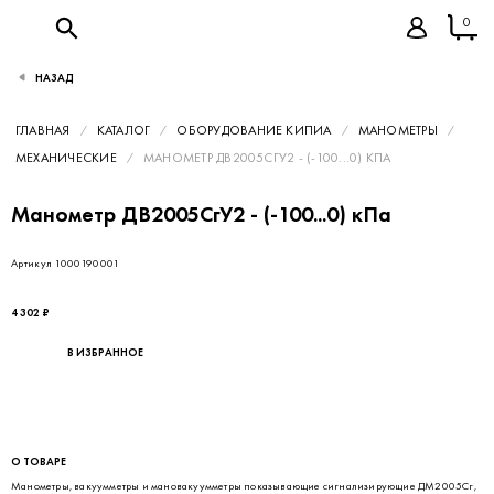
0
НАЗАД
ГЛАВНАЯ
КАТАЛОГ
ОБОРУДОВАНИЕ КИПИА
МАНОМЕТРЫ
МЕХАНИЧЕСКИЕ
МАНОМЕТР ДВ2005СГУ2 - (-100...0) КПА
Манометр ДВ2005СгУ2 - (-100...0) кПа
Артикул 1000190001
4 302 ₽
В ИЗБРАННОЕ
О ТОВАРЕ
Манометры, вакуумметры и мановакуумметры показывающие сигнализирующие ДМ2005Сг,