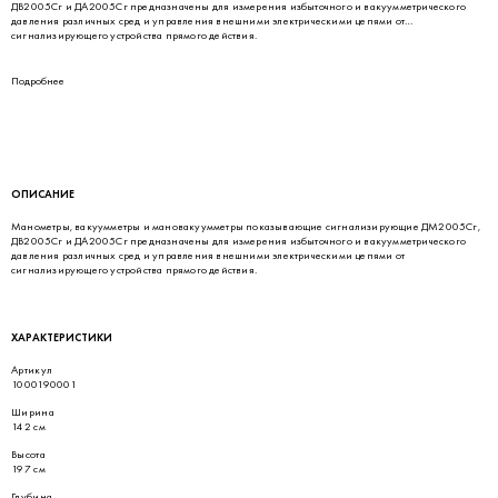
ДВ2005Сг и ДА2005Сг предназначены для измерения избыточного и вакуумметрического
давления различных сред и управления внешними электрическими цепями от
сигнализирующего устройства прямого действия.
Подробнее
ОПИСАНИЕ
Манометры, вакуумметры и мановакуумметры показывающие сигнализирующие ДМ2005Сг,
ДВ2005Сг и ДА2005Сг предназначены для измерения избыточного и вакуумметрического
давления различных сред и управления внешними электрическими цепями от
сигнализирующего устройства прямого действия.
ХАРАКТЕРИСТИКИ
Артикул
1000190001
Ширина
142 см
Высота
197 см
Глубина