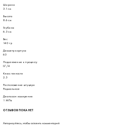
Ширина
3.1 см
Высота
8.6 см
Глубина
6.3 см
Вес
140 гр
Диаметр корпуса
63
Подключение к процессу
G¹/4
Класс точности
2.5
Расположение штуцера
Радиальное
Диапазон измерения
1 МПа
ОТЗЫВОВ ПОКА НЕТ
Авторизуйтесь
, чтобы оставить комментарий