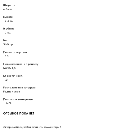
Ширина
4.6 см
Высота
13.5 см
Глубина
10 см
Вес
360 гр
Диаметр корпуса
100
Подключение к процессу
М20х1,5
Класс точности
1.5
Расположение штуцера
Радиальное
Диапазон измерения
1 МПа
ОТЗЫВОВ ПОКА НЕТ
Авторизуйтесь
, чтобы оставить комментарий