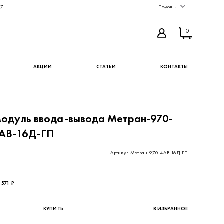
67
Помощь
0
АКЦИИ
СТАТЬИ
КОНТАКТЫ
одуль ввода-вывода Метран-970-
АВ-16Д-ГП
Артикул Метран-970-4АВ-16Д-ГП
 205,74 ₽ - цена без НДС
 571 ₽
КУПИТЬ
В ИЗБРАННОЕ