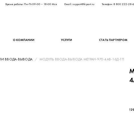
Время работы: Пн-Пт 09-00 – 18-00 Мск
Email: support@kipavt.ru
Телефон: 8 800 222-28-
О КОМПАНИИ
УСЛУГИ
СТАТЬ ПАРТНЕРОМ
И ВВОДА-ВЫВОДА
МОДУЛЬ ВВОДА-ВЫВОДА МЕТРАН-970-4АВ-16Д-ГП
М
4
106
129