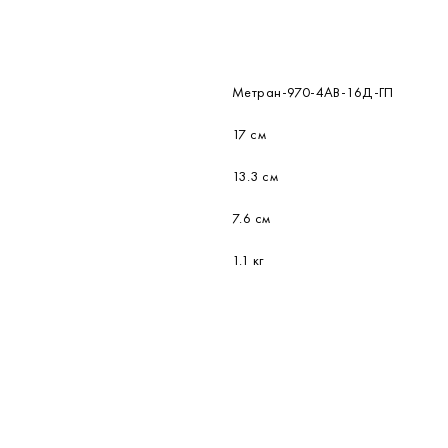
Метран-970-4АВ-16Д-ГП
17 см
13.3 см
7.6 см
1.1 кг