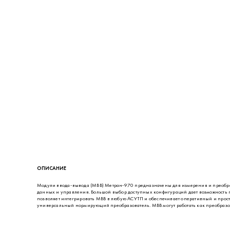
ОПИСАНИЕ
Модули ввода-вывода (МВВ) Метран-970 предназначены для измерения и преобраз
данных и управления. Большой выбор доступных конфигураций дает возможность 
позволяет интегрировать МВВ в любую АСУТП и обеспечивает оперативный и просто
универсальный нормирующий преобразователь. МВВ могут работать как преобразова