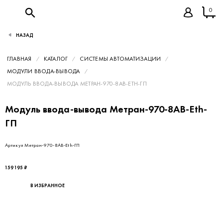
0
НАЗАД
ГЛАВНАЯ
КАТАЛОГ
СИСТЕМЫ АВТОМАТИЗАЦИИ
МОДУЛИ ВВОДА-ВЫВОДА
МОДУЛЬ ВВОДА-ВЫВОДА МЕТРАН-970-8АВ-ETH-ГП
Модуль ввода-вывода Метран-970-8АВ-Eth-
ГП
Артикул Метран-970-8АВ-Eth-ГП
159 195 ₽
В ИЗБРАННОЕ