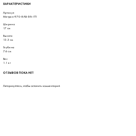
ХАРАКТЕРИСТИКИ
Артикул
Метран-970-8АВ-Eth-ГП
Ширина
17 см
Высота
13.3 см
Глубина
7.6 см
Вес
1.1 кг
ОТЗЫВОВ ПОКА НЕТ
Авторизуйтесь
, чтобы оставить комментарий