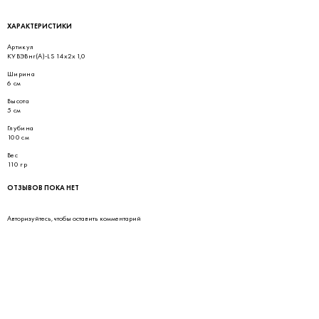
ХАРАКТЕРИСТИКИ
Артикул
КУВЭВнг(А)-LS 14х2х1,0
Ширина
6 см
Высота
5 см
Глубина
100 см
Вес
110 гр
ОТЗЫВОВ ПОКА НЕТ
Авторизуйтесь
, чтобы оставить комментарий