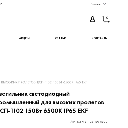
67
Помощь
0
АКЦИИ
СТАТЬИ
КОНТАКТЫ
СОКИХ ПРОЛЕТОВ ДСП-1102 150ВТ 6500К IP65 EKF
ветильник светодиодный
ромышленный для высоких пролетов
СП-1102 150Вт 6500К IP65 EKF
Артикул HIL-1102-150-6500