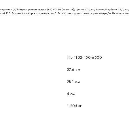
ности 0,9; Индекс цветопередачи (Ra) 80-89 (класс 1B); Длина 272, мм; Высота/глубина 32,5, мм;
ета) 150; Гарантийный срок хранения, лет 3; Есть штрихкод на каждой штуке товара Да; Цветовая те
HIL-1102-150-6500
27.6 см
28.1 см
4 см
1.205 кг