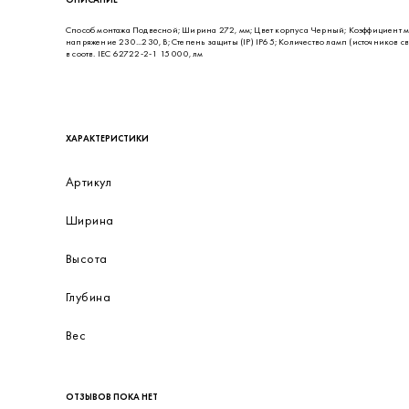
Способ монтажа Подвесной; Ширина 272, мм; Цвет корпуса Черный; Коэффициент мощ
напряжение 230...230, В; Степень защиты (IP) IP65; Количество ламп (источников св
в соотв. IEC 62722-2-1 15 000, лм
ХАРАКТЕРИСТИКИ
Артикул
Ширина
Высота
Глубина
Вес
ОТЗЫВОВ ПОКА НЕТ