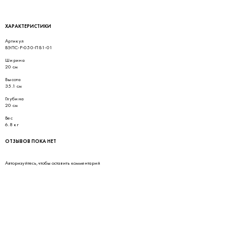
ХАРАКТЕРИСТИКИ
Артикул
ВЭПС-Р-050-ПБ1-01
Ширина
20 см
Высота
35.1 см
Глубина
20 см
Вес
6.8 кг
ОТЗЫВОВ ПОКА НЕТ
Авторизуйтесь
, чтобы оставить комментарий