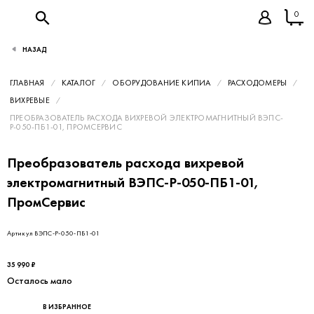
0
НАЗАД
ГЛАВНАЯ
КАТАЛОГ
ОБОРУДОВАНИЕ КИПИА
РАСХОДОМЕРЫ
ВИХРЕВЫЕ
ПРЕОБРАЗОВАТЕЛЬ РАСХОДА ВИХРЕВОЙ ЭЛЕКТРОМАГНИТНЫЙ ВЭПС-
Р-050-ПБ1-01, ПРОМСЕРВИС
Преобразователь расхода вихревой
электромагнитный ВЭПС-Р-050-ПБ1-01,
ПромСервис
Артикул ВЭПС-Р-050-ПБ1-01
35 990 ₽
Осталось мало
В ИЗБРАННОЕ