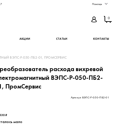
67
Помощь
0
АКЦИИ
СТАТЬИ
КОНТАКТЫ
ТНЫЙ ВЭПС-Р-050-ПБ2-01, ПРОМСЕРВИС
реобразователь расхода вихревой
лектромагнитный ВЭПС-Р-050-ПБ2-
1, ПромСервис
Артикул ВЭПС-Р-050-ПБ2-01
500 ₽ - цена без НДС
530 ₽
талось мало