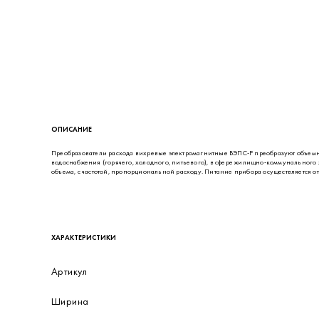
ОПИСАНИЕ
Преобразователи расхода вихревые электромагнитные ВЭПС-Р преобразуют объемны
водоснабжения (горячего, холодного, питьевого), в сфере жилищно-коммунальног
объема, с частотой, пропорциональной расходу. Питание прибора осуществляется 
ХАРАКТЕРИСТИКИ
Артикул
Ширина