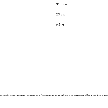
35.1 см
20 см
6.8 кг
лее удобным для каждого пользователя. Посещая страницы сайта, вы соглашаетесь с
Политикой конфиде