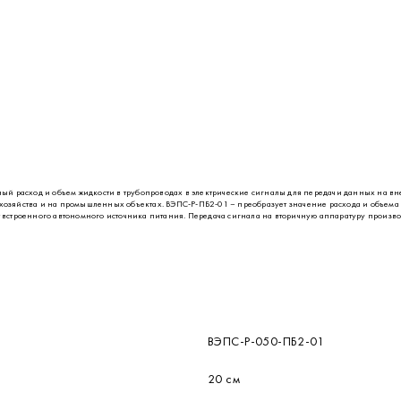
й расход и объем жидкости в трубопроводах в электрические сигналы для передачи данных на вне
о хозяйства и на промышленных объектах. ВЭПС-Р-ПБ2-01 – преобразует значение расхода и объе
от встроенного автономного источника питания. Передача сигнала на вторичную аппаратуру произв
ВЭПС-Р-050-ПБ2-01
20 см