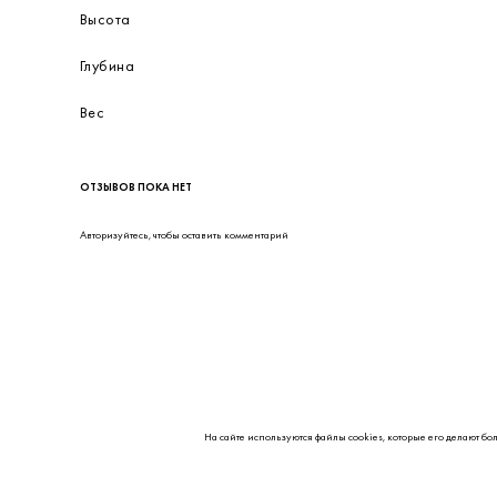
Высота
Глубина
Вес
ОТЗЫВОВ ПОКА НЕТ
Авторизуйтесь
, чтобы оставить комментарий
На сайте используются файлы cookies, которые его делают бо