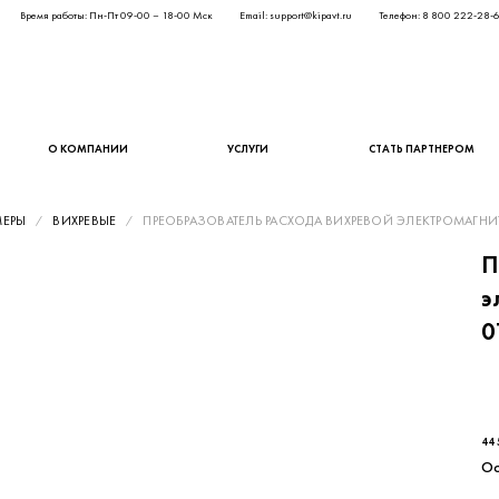
Время работы: Пн-Пт 09-00 – 18-00 Мск
Email: support@kipavt.ru
Телефон: 8 800 222-28-
О КОМПАНИИ
УСЛУГИ
СТАТЬ ПАРТНЕРОМ
МЕРЫ
ВИХРЕВЫЕ
ПРЕОБРАЗОВАТЕЛЬ РАСХОДА ВИХРЕВОЙ ЭЛЕКТРОМАГНИ
П
э
0
36 
44 
Ос