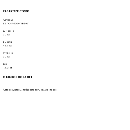
ХАРАКТЕРИСТИКИ
Артикул
ВЭПС-Р-100-ПБ2-01
Ширина
30 см
Высота
41.1 см
Глубина
30 см
Вес
15.3 кг
ОТЗЫВОВ ПОКА НЕТ
Авторизуйтесь
, чтобы оставить комментарий