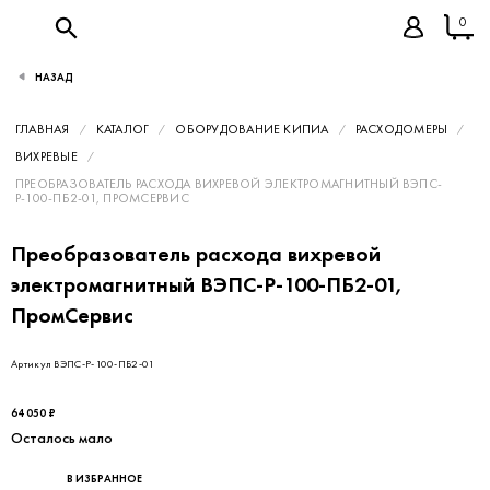
0
НАЗАД
ГЛАВНАЯ
КАТАЛОГ
ОБОРУДОВАНИЕ КИПИА
РАСХОДОМЕРЫ
ВИХРЕВЫЕ
ПРЕОБРАЗОВАТЕЛЬ РАСХОДА ВИХРЕВОЙ ЭЛЕКТРОМАГНИТНЫЙ ВЭПС-
Р-100-ПБ2-01, ПРОМСЕРВИС
Преобразователь расхода вихревой
электромагнитный ВЭПС-Р-100-ПБ2-01,
ПромСервис
Артикул ВЭПС-Р-100-ПБ2-01
64 050 ₽
Осталось мало
В ИЗБРАННОЕ