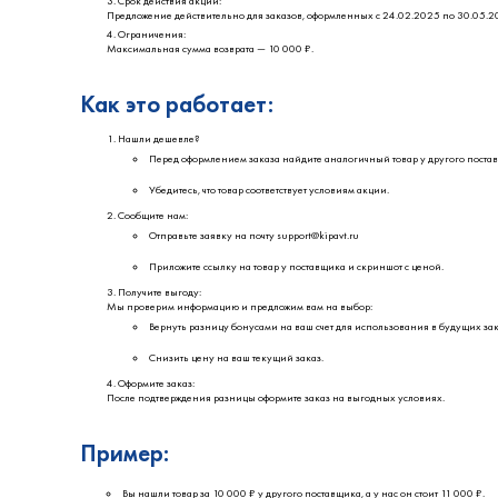
Срок действия акции:
Предложение действительно для заказов, оформленных с 24.02.2025 по 30.05.2
Ограничения:
Максимальная сумма возврата — 10 000 ₽.
Как это работает:
Нашли дешевле?
Перед оформлением заказа найдите аналогичный товар у другого постав
Убедитесь, что товар соответствует условиям акции.
Сообщите нам:
Отправьте заявку на почту support@kipavt.ru
Приложите ссылку на товар у поставщика и скриншот с ценой.
Получите выгоду:
Мы проверим информацию и предложим вам на выбор:
Вернуть разницу бонусами на ваш счет для использования в будущих зак
Снизить цену на ваш текущий заказ.
Оформите заказ:
После подтверждения разницы оформите заказ на выгодных условиях.
Пример:
Вы нашли товар за 10 000 ₽ у другого поставщика, а у нас он стоит 11 000 ₽.