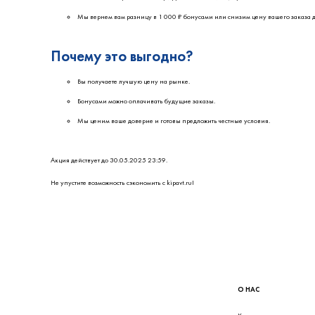
Мы вернем вам разницу в 1 000 ₽ бонусами или снизим цену вашего заказа д
Почему это выгодно?
Вы получаете лучшую цену на рынке.
Бонусами можно оплачивать будущие заказы.
Мы ценим ваше доверие и готовы предложить честные условия.
Акция действует до 30.05.2025 23:59.
Не упустите возможность сэкономить с kipavt.ru!
О НАС