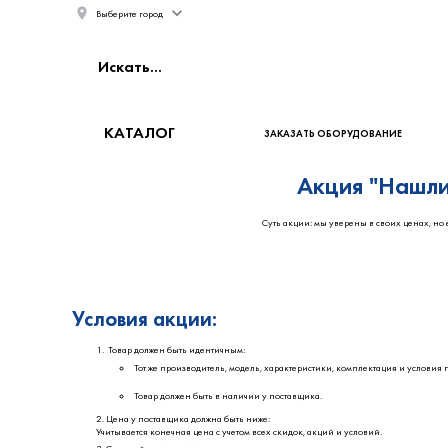
Выберите город
КАТАЛОГ
ЗАКАЗАТЬ ОБОРУДОВАНИЕ
Акция "Нашли
Суть акции: мы уверены в своих ценах, но
Условия акции:
Товар должен быть идентичным:
Тот же производитель, модель, характеристики, комплектация и условия 
Товар должен быть в наличии у поставщика.
Цена у поставщика должна быть ниже:
Учитывается конечная цена с учетом всех скидок, акций и условий.