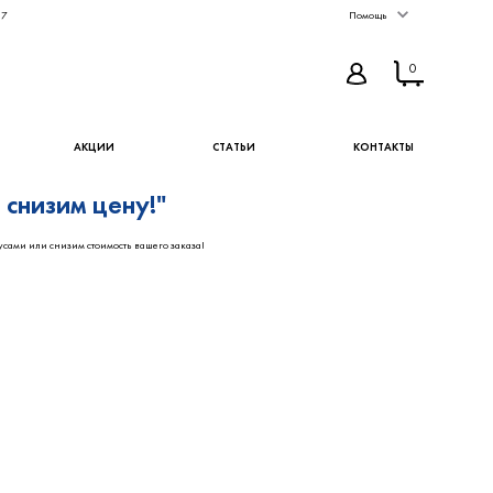
67
Помощь
0
АКЦИИ
СТАТЬИ
КОНТАКТЫ
снизим цену!"
усами или снизим стоимость вашего заказа!