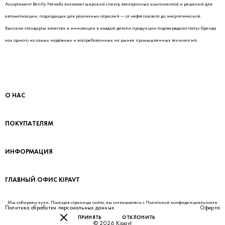
Ассортимент Bently Nevada включает широкий спектр электронных компонентов и решений для
автоматизации, подходящих для различных отраслей — от нефтегазовой до энергетической.
Высокие стандарты качества и инновации в каждой детали продукции подтверждают статус бренда
как одного из самых надёжных и востребованных на рынке промышленных технологий.
О НАС
ПОКУПАТЕЛЯМ
ИНФОРМАЦИЯ
ГЛАВНЫЙ ОФИС KIPAVT
Мы собираем куки. Посещая страницы сайта, вы соглашаетесь с
Политикой конфиденциальности
Политика обработки персональных данных
Оферта
ПРИНЯТЬ
ОТКЛОНИТЬ
© 2026 Kipavt