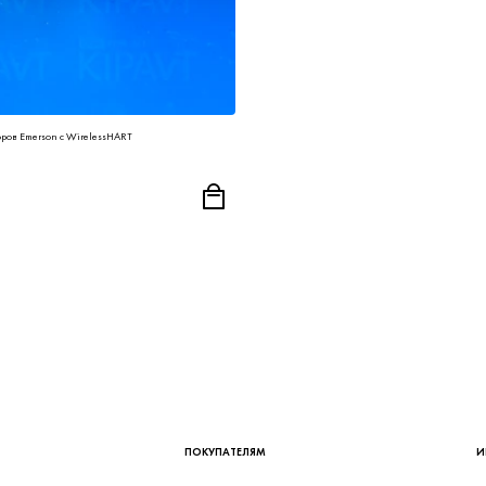
ов Emerson с WirelessHART
ПОКУПАТЕЛЯМ
И