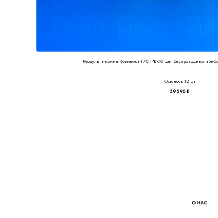
Модуль питания Rosemount 701PBKKF для беспроводных прибор
Осталось 12 шт
39 590 ₽
О НАС