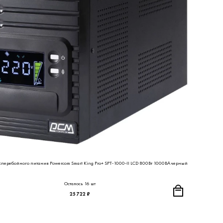
сперебойного питания Powercom Smart King Pro+ SPT-1000-II LCD 800Вт 1000ВА черный
Осталось 16 шт
25 722 ₽