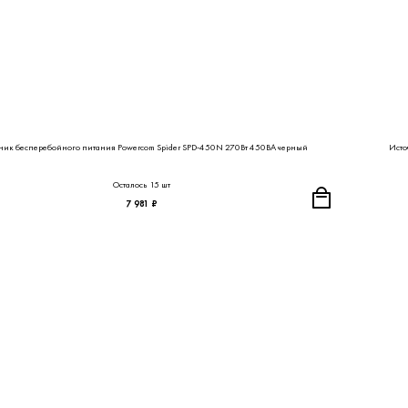
ник бесперебойного питания Powercom Spider SPD-450N 270Вт 450ВА черный
Исто
Осталось 15 шт
7 981 ₽