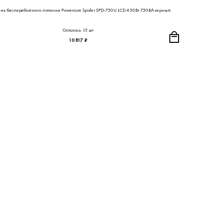
ик бесперебойного питания Powercom Spider SPD-750U LCD 450Вт 750ВА черный
Осталось 15 шт
10 817 ₽