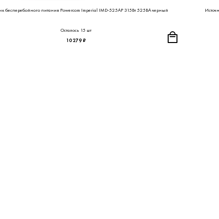
ик бесперебойного питания Powercom Imperial IMD-525AP 315Вт 525ВА черный
Источн
Осталось 15 шт
10 279 ₽