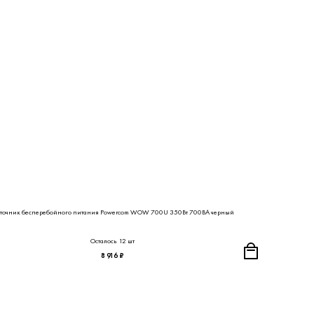
точник бесперебойного питания Powercom WOW 700U 350Вт 700ВА черный
Осталось 12 шт
8 916 ₽