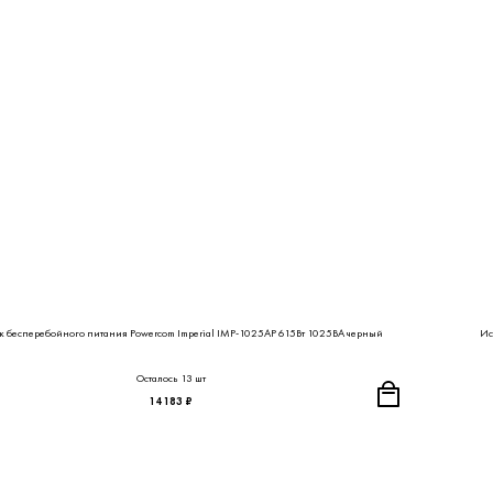
к бесперебойного питания Powercom Imperial IMP-1025AP 615Вт 1025ВА черный
Ис
Осталось 13 шт
14 183 ₽