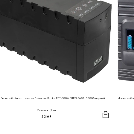
 бесперебойного питания Powercom Raptor RPT-600A EURO 360Вт 600ВА черный
Источник бе
Осталось 17 шт
5 216 ₽