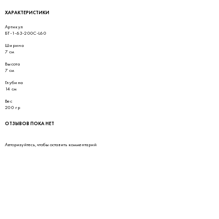
ХАРАКТЕРИСТИКИ
Артикул
БТ-1-63-200С-L60
Ширина
7 см
Высота
7 см
Глубина
14 см
Вес
200 гр
ОТЗЫВОВ ПОКА НЕТ
Авторизуйтесь
, чтобы оставить комментарий