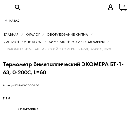
0
НАЗАД
ГЛАВНАЯ
КАТАЛОГ
ОБОРУДОВАНИЕ КИПИА
ДАТЧИКИ ТЕМПЕРАТУРЫ
БИМЕТАЛЛИЧЕСКИЕ ТЕРМОМЕТРЫ
ТЕРМОМЕТР БИМЕТАЛЛИЧЕСКИЙ ЭКОМЕРА БТ-1-63, 0-200С, L=60
Термометр биметаллический ЭКОМЕРА БТ-1-
63, 0-200С, L=60
Артикул БТ-1-63-200С-L60
717 ₽
В ИЗБРАННОЕ