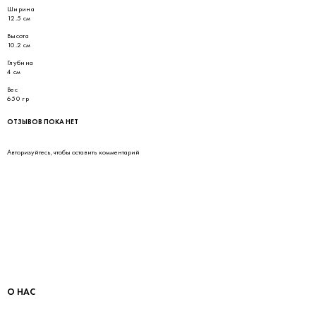
Ширина
12.5 см
Высота
10.2 см
Глубина
4 см
Вес
650 гр
ОТЗЫВОВ ПОКА НЕТ
Авторизуйтесь
, чтобы оставить комментарий
О НАС