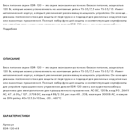
Блок питания серии EDR-120 — это серия экономичных тонких блоков питания, мощностью
120 Вт, которые можно устанавливать на монтажные рейки TS-35/7,5 или TS-35/15. Имеет
металлический корпус, который увеличивает рассеиваемую мощность устройства. Он оснащен
режимом постоянного тока для защиты от перегрузки и подходит для различных индуктивных
или емкостных применений. Полный набор функций защиты и соответствующие сертификаты
для устройств промышленного управления делают EDR-120 очень конкурентоспособным
решением для электропитания для промышленного применения. AC-DC, 120Вт, вход 90…264V
Подробнее
AC, 47…63Гц /127…370В DC, выход 48В/2.5A, рег. вых 48…55В, изоляция 3000В AC, в кожухе
на DIN-рейку 40х125.2х102мм, -20…+60°С
ОПИСАНИЕ
Блок питания серии EDR-120 — это серия экономичных тонких блоков питания, мощностью
120 Вт, которые можно устанавливать на монтажные рейки TS-35/7,5 или TS-35/15. Имеет
металлический корпус, который увеличивает рассеиваемую мощность устройства. Он оснащен
режимом постоянного тока для защиты от перегрузки и подходит для различных индуктивных
или емкостных применений. Полный набор функций защиты и соответствующие сертификаты
для устройств промышленного управления делают EDR-120 очень конкурентоспособным
решением для электропитания для промышленного применения. AC-DC, 120Вт, вход 90…264V
AC, 47…63Гц /127…370В DC, выход 48В/2.5A, рег. вых 48…55В, изоляция 3000В AC, в кожухе
на DIN-рейку 40х125.2х102мм, -20…+60°С
ХАРАКТЕРИСТИКИ
Артикул
EDR-120-48