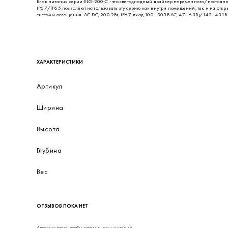
ОПИСАНИЕ
Блок питания серии ELG-200-C - это светодиодный драйвер переменного/постоянн
IP67/IP65 позволяют использовать эту серию как внутри помещений, так и на отк
системы освещения. AC-DC, 200.2Вт, IP67, вход 100…305В AC, 47…63Гц/142…431В 
ХАРАКТЕРИСТИКИ
Артикул
Ширина