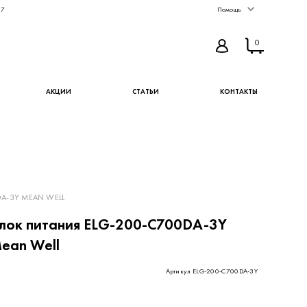
67
Помощь
0
АКЦИИ
СТАТЬИ
КОНТАКТЫ
A-3Y MEAN WELL
лок питания ELG-200-C700DA-3Y
ean Well
Артикул ELG-200-C700DA-3Y
43 ₽
КУПИТЬ
В ИЗБРАННОЕ