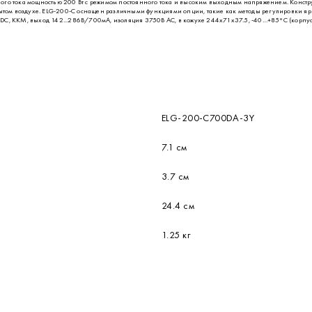
ого тока мощностью 200 Вт с режимом постоянного тока и высоким выходным напряжением. Констр
рытом воздухе. ELG-200-C оснащен различными функциями опции, такие как методы регулировки яр
DC, ККМ, выход 142...286В/700мА, изоляция 3750В AC, в кожухе 244х71х37.5, -40…+85°С (корпус)
ELG-200-C700DA-3Y
7.1 см