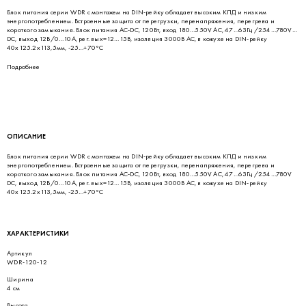
Блок питания серии WDR с монтажем на DIN-рейку обладает высоким КПД и низким
энергопотреблением. Встроенные защита от перегрузки, перенапряжения, перегрева и
короткого замыкания. Блок питания AC-DC, 120Вт, вход 180…550V AC, 47…63Гц /254…780V
DC, выход 12В/0…10A, рег. вых=12…15В, изоляция 3000В AC, в кожухе на DIN-рейку
40х125.2х113,5мм, -25…+70°С
Подробнее
ОПИСАНИЕ
Блок питания серии WDR с монтажем на DIN-рейку обладает высоким КПД и низким
энергопотреблением. Встроенные защита от перегрузки, перенапряжения, перегрева и
короткого замыкания. Блок питания AC-DC, 120Вт, вход 180…550V AC, 47…63Гц /254…780V
DC, выход 12В/0…10A, рег. вых=12…15В, изоляция 3000В AC, в кожухе на DIN-рейку
40х125.2х113,5мм, -25…+70°С
ХАРАКТЕРИСТИКИ
Артикул
WDR-120-12
Ширина
4 см
Высота