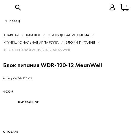
0
НАЗАД
ГЛАВНАЯ
КАТАЛОГ
ОБОРУДОВАНИЕ КИПИА
ФУНКЦИОНАЛЬНАЯ АППАРАТУРА
БЛОКИ ПИТАНИЯ
БЛОК ПИТАНИЯ WDR-120-12 MEANWELL
Блок питания WDR-120-12 MeanWell
Артикул WDR-120-12
4 033 ₽
В ИЗБРАННОЕ
О ТОВАРЕ