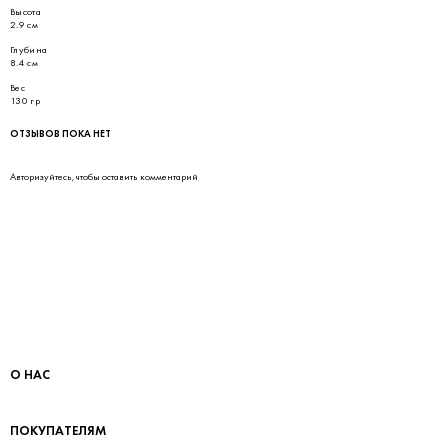
Высота
2.9 см
Глубина
8.4 см
Вес
130 гр
ОТЗЫВОВ ПОКА НЕТ
Авторизуйтесь
, чтобы оставить комментарий
О НАС
ПОКУПАТЕЛЯМ