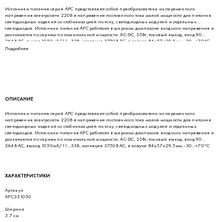
Источники питания серий APC представляют собой преобразователи из переменного
напряжения электросети 220В в напряжение постоянного тока малой мощности для питания
светодиодных изделий со стабилизацией по току, светодиодных модулей и отдельных
светодиодов. Источники питания APC работают в широком диапазоне входного напряжения и
различаются по сериям по номинальной мощности. AC-DC, 35Вт, токовый выход, вход 90…
264В AC, выход 1050мА/11…33В, изоляция 3750В AC, в кожухе 84х57х29.5мм, -30…+70°С
Подробнее
ОПИСАНИЕ
Источники питания серий APC представляют собой преобразователи из переменного
напряжения электросети 220В в напряжение постоянного тока малой мощности для питания
светодиодных изделий со стабилизацией по току, светодиодных модулей и отдельных
светодиодов. Источники питания APC работают в широком диапазоне входного напряжения и
различаются по сериям по номинальной мощности. AC-DC, 35Вт, токовый выход, вход 90…
264В AC, выход 1050мА/11…33В, изоляция 3750В AC, в кожухе 84х57х29.5мм, -30…+70°С
ХАРАКТЕРИСТИКИ
Артикул
APC351050
Ширина
5.7 см