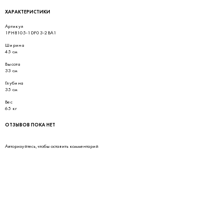
ХАРАКТЕРИСТИКИ
Артикул
1PH8105-1DF03-2BA1
Ширина
45 см
Высота
33 см
Глубина
35 см
Вес
65 кг
ОТЗЫВОВ ПОКА НЕТ
Авторизуйтесь
, чтобы оставить комментарий