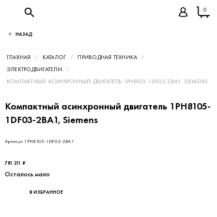
0
НАЗАД
ГЛАВНАЯ
КАТАЛОГ
ПРИВОДНАЯ ТЕХНИКА
ЭЛЕКТРОДВИГАТЕЛИ
КОМПАКТНЫЙ АСИНХРОННЫЙ ДВИГАТЕЛЬ 1PH8105-1DF03-2BA1, SIEMENS
Компактный асинхронный двигатель 1PH8105-
1DF03-2BA1, Siemens
Артикул 1PH8105-1DF03-2BA1
781 211 ₽
Осталось мало
В ИЗБРАННОЕ