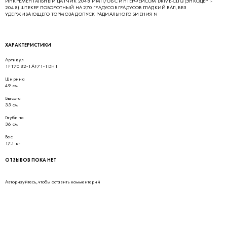
ИНКРЕМЕНТАЛЬНЫЙ ДАТЧИК 2048 ИМП/ОБ С ИНТЕРФЕЙСОМ DRIVE-CLIQ (ЭНКОДЕР I-
2048) ШТЕКЕР ПОВОРОТНЫЙ НА 270 ГРАДУСОВ ГРАДУСОВ ГЛАДКИЙ ВАЛ, БЕЗ
УДЕРЖИВАЮЩЕГО ТОРМОЗА ДОПУСК РАДИАЛЬНОГО БИЕНИЯ N
ХАРАКТЕРИСТИКИ
Артикул
1FT7082-1AF71-1DH1
Ширина
49 см
Высота
35 см
Глубина
36 см
Вес
17.1 кг
ОТЗЫВОВ ПОКА НЕТ
Авторизуйтесь
, чтобы оставить комментарий