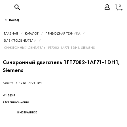
0
НАЗАД
ГЛАВНАЯ
КАТАЛОГ
ПРИВОДНАЯ ТЕХНИКА
ЭЛЕКТРОДВИГАТЕЛИ
СИНХРОННЫЙ ДВИГАТЕЛЬ 1FT7082-1AF71-1DH1, SIEMENS
Синхронный двигатель 1FT7082-1AF71-1DH1,
Siemens
Артикул 1FT7082-1AF71-1DH1
411 393 ₽
Осталось мало
В ИЗБРАННОЕ