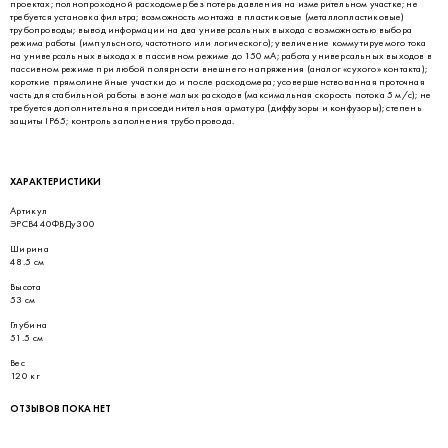
проектах; полнопроходной расходомер без потерь давления на измерительном участке; не
требуется установка фильтра; возможность монтажа в пластиковые (металлопластиковые)
трубопроводы; вывод информации на два универсальных выхода с возможностью выбора
режима работы (импульсного, частотного или логического); увеличение коммутируемого тока
на универсальных выходах в пассивном режиме до 150 мА; работа универсальных выходов в
пассивном режиме при любой полярности внешнего напряжения (аналог «сухого» контакта);
короткие прямолинейные участки до и после расходомера; усовершенствованная проточная
часть для стабильной работы в зоне малых расходов (максимальная скорость потока 5 м/с); не
требуется дополнительная присоединительная арматура (диффузоры и конфузоры); степень
защиты IP65; контроль заполнения трубопровода.
ХАРАКТЕРИСТИКИ
Артикул
ЭРСВ440ФВДу300
Ширина
48.5 см
Высота
53 см
Глубина
51.5 см
Вес
120 кг
ОТЗЫВОВ ПОКА НЕТ