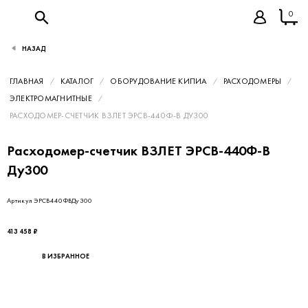
0
НАЗАД
ГЛАВНАЯ
КАТАЛОГ
ОБОРУДОВАНИЕ КИПИА
РАСХОДОМЕРЫ
ЭЛЕКТРОМАГНИТНЫЕ
РАСХОДОМЕР-СЧЕТЧИК ВЗЛЕТ ЭРСВ-440Ф-В ДУ300
Расходомер-счетчик ВЗЛЕТ ЭРСВ-440Ф-В
Ду300
Артикул ЭРСВ440ФВДу300
413 458 ₽
В ИЗБРАННОЕ