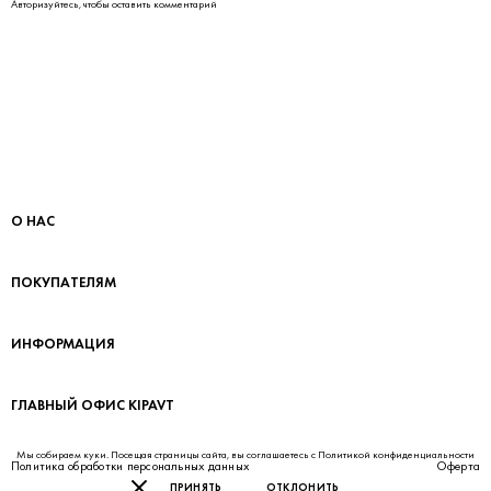
Авторизуйтесь
, чтобы оставить комментарий
О НАС
ПОКУПАТЕЛЯМ
ИНФОРМАЦИЯ
ГЛАВНЫЙ ОФИС KIPAVT
Мы собираем куки. Посещая страницы сайта, вы соглашаетесь с
Политикой конфиденциальности
Политика обработки персональных данных
Оферта
ПРИНЯТЬ
ОТКЛОНИТЬ