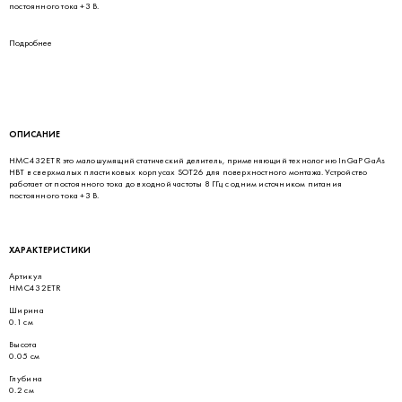
постоянного тока +3 В.
Подробнее
ОПИСАНИЕ
HMC432ETR это малошумящий статический делитель, применяющий технологию InGaP GaAs
HBT в сверхмалых пластиковых корпусах SOT26 для поверхностного монтажа. Устройство
работает от постоянного тока до входной частоты 8 ГГц с одним источником питания
постоянного тока +3 В.
ХАРАКТЕРИСТИКИ
Артикул
HMC432ETR
Ширина
0.1 см
Высота
0.05 см
Глубина
0.2 см