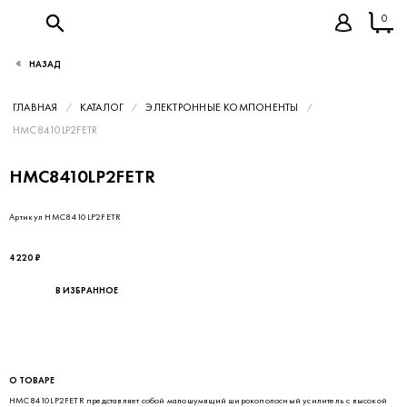
0
НАЗАД
ГЛАВНАЯ
КАТАЛОГ
ЭЛЕКТРОННЫЕ КОМПОНЕНТЫ
HMC8410LP2FETR
HMC8410LP2FETR
Артикул HMC8410LP2FETR
4 220 ₽
В ИЗБРАННОЕ
О ТОВАРЕ
HMC8410LP2FETR представляет собой малошумящий широкополосный усилитель с высокой