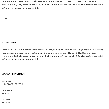
подвижностью электронов, работающий в диапазоне от 0,01 ГГц до 10 ГГц. Обеспечивает
усиление 19,5 дБ, коэффициент шума 1,1 дБ и выходной уровень IP3 33 дБм, требуя всего 65
мА при напряжении питания 5 В.
Подробнее
ОПИСАНИЕ
HMC8410LP2FETR представляет собой малошумящий широкополосный усилитель с высокой
подвижностью электронов, работающий в диапазоне от 0,01 ГГц до 10 ГГц. Обеспечивает
усиление 19,5 дБ, коэффициент шума 1,1 дБ и выходной уровень IP3 33 дБм, требуя всего 65
мА при напряжении питания 5 В.
ХАРАКТЕРИСТИКИ
Артикул
HMC8410LP2FETR
Ширина
0.2 см
Высота
0.08 см
Глубина