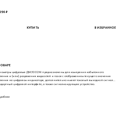
ТОВАРЕ
нометры цифровые ДМ5002М предназначены для измерения избыточного
ления и (или) разрежения жидкостей и газов с отображением текущего значения
ления на цифровом индикаторе, дополнительно имеют токовый выходной сигнал,
ндартный цифровой интерфейс, а также сигнализирующее устройство.
робнее