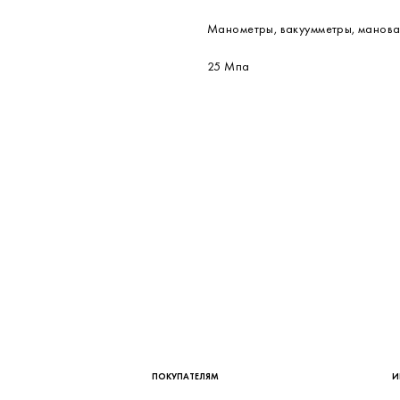
164 см
120 см
1.2 кг
220 В переменного тока
ОАО Манотомь
Манометры, вакуумметры, манов
25 Мпа