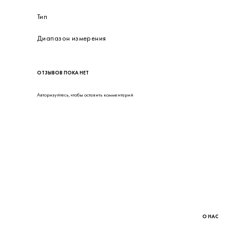
Высота
Глубина
Вес
Питание
Производитель
Тип
Диапазон измерения
ОТЗЫВОВ ПОКА НЕТ
Авторизуйтесь
, чтобы оставить комментарий