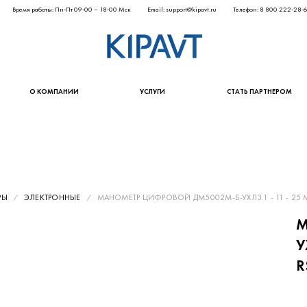
Время работы: Пн-Пт 09-00 – 18-00 Мск
Email: support@kipavt.ru
Телефон: 8 800 222-28-
О КОМПАНИИ
УСЛУГИ
СТАТЬ ПАРТНЕРОМ
РЫ
ЭЛЕКТРОННЫЕ
МАНОМЕТР ЦИФРОВОЙ ДМ5002М-Б-УХЛ3.1 - 11 - 25 МПА 
М
У
R
58 