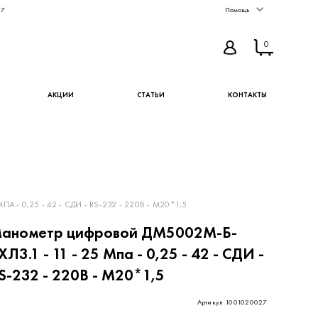
67
Помощь
0
АКЦИИ
СТАТЬИ
КОНТАКТЫ
- 0,25 - 42 - СДИ - RS-232 - 220В - М20*1,5
анометр цифровой ДМ5002М-Б-
ХЛ3.1 - 11 - 25 Мпа - 0,25 - 42 - СДИ -
S-232 - 220В - М20*1,5
Артикул 1001020027
296 ₽
КУПИТЬ
В ИЗБРАННОЕ