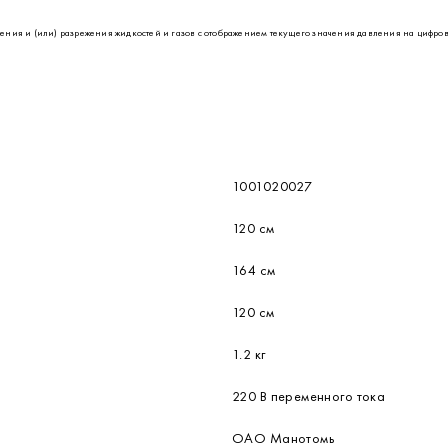
 и (или) разрежения жидкостей и газов с отображением текущего значения давления на цифров
1001020027
120 см