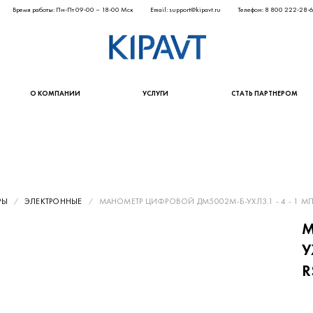
Время работы: Пн-Пт 09-00 – 18-00 Мск
Email: support@kipavt.ru
Телефон: 8 800 222-28-
О КОМПАНИИ
УСЛУГИ
СТАТЬ ПАРТНЕРОМ
РЫ
ЭЛЕКТРОННЫЕ
МАНОМЕТР ЦИФРОВОЙ ДМ5002М-Б-УХЛ3.1 - 4 - 1 МПА - 
М
У
R
58 