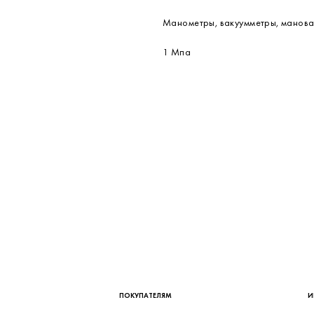
164 см
120 см
1.2 кг
220 В переменного тока
ОАО Манотомь
Манометры, вакуумметры, манов
1 Мпа