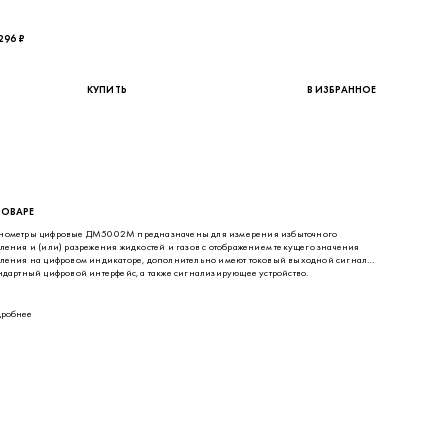
ТОВАРЕ
нометры цифровые ДМ5002М предназначены для измерения избыточного
ления и (или) разрежения жидкостей и газов с отображением текущего значения
ления на цифровом индикаторе, дополнительно имеют токовый выходной сигнал,
ндартный цифровой интерфейс, а также сигнализирующее устройство.
робнее