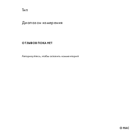
Высота
Глубина
Вес
Питание
Производитель
Тип
Диапазон измерения
ОТЗЫВОВ ПОКА НЕТ
Авторизуйтесь
, чтобы оставить комментарий