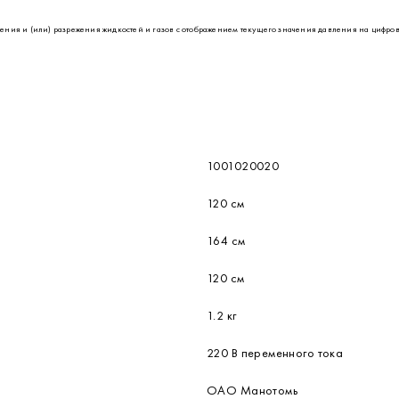
 и (или) разрежения жидкостей и газов с отображением текущего значения давления на цифров
1001020020
120 см