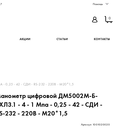
67
Помощь
0
АКЦИИ
СТАТЬИ
КОНТАКТЫ
0,25 - 42 - СДИ - RS-232 - 220В - М20*1,5
анометр цифровой ДМ5002М-Б-
ХЛ3.1 - 4 - 1 Мпа - 0,25 - 42 - СДИ -
S-232 - 220В - М20*1,5
Артикул 1001020020
296 ₽
КУПИТЬ
В ИЗБРАННОЕ