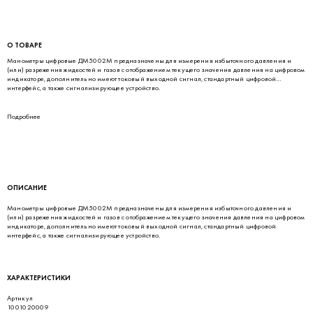
О ТОВАРЕ
Манометры цифровые ДМ5002М предназначены для измерения избыточного давления и
(или) разрежения жидкостей и газов с отображением текущего значения давления на цифровом
индикаторе, дополнительно имеют токовый выходной сигнал, стандартный цифровой
интерфейс, а также сигнализирующее устройство.
Подробнее
ОПИСАНИЕ
Манометры цифровые ДМ5002М предназначены для измерения избыточного давления и
(или) разрежения жидкостей и газов с отображением текущего значения давления на цифровом
индикаторе, дополнительно имеют токовый выходной сигнал, стандартный цифровой
интерфейс, а также сигнализирующее устройство.
ХАРАКТЕРИСТИКИ
Артикул
1001020009