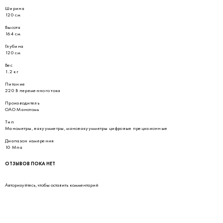
Ширина
120 см
Высота
164 см
Глубина
120 см
Вес
1.2 кг
Питание
220 В переменного тока
Производитель
ОАО Манотомь
Тип
Манометры, вакуумметры, мановакуумметры цифровые прецизионные
Диапазон измерения
10 Мпа
ОТЗЫВОВ ПОКА НЕТ
Авторизуйтесь
, чтобы оставить комментарий