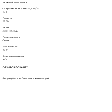
пищевой полиэтилен
Сопротивление оплётки, Ом/км
н/д
Питание
220В
Экран
луженая медь
Производитель
Свохит
Мощность, Вт
10Вт
Вид взрывозащиты
н/д
ОТЗЫВОВ ПОКА НЕТ
Авторизуйтесь
, чтобы оставить комментарий