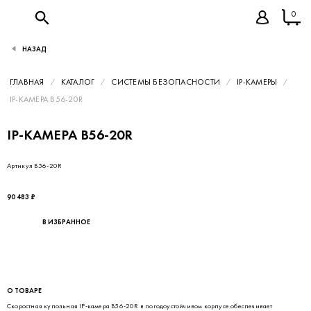
0
НАЗАД
ГЛАВНАЯ
КАТАЛОГ
СИСТЕМЫ БЕЗОПАСНОСТИ
IP-КАМЕРЫ
IP-КАМЕРА B56-20R
IP-КАМЕРА B56-20R
Артикул B56-20R
90 483 ₽
В ИЗБРАННОЕ
О ТОВАРЕ
Скоростная купольная IP-камера B56-20R в погодоустойчивом корпусе обеспечивает