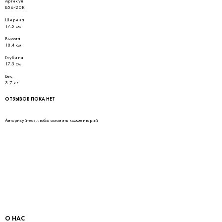
Артикул
B56-20R
Ширина
17.5 см
Высота
18.4 см
Глубина
17.5 см
Вес
3.7 кг
ОТЗЫВОВ ПОКА НЕТ
Авторизуйтесь
, чтобы оставить комментарий
О НАС