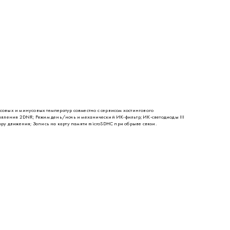
совых и минусовых температур совместно с сервисом хостингового
давления 2DNR; Режим день/ночь и механический ИК-фильтр; ИК-светодиоды III
ору движения; Запись на карту памяти microSDHC при обрыве связи.