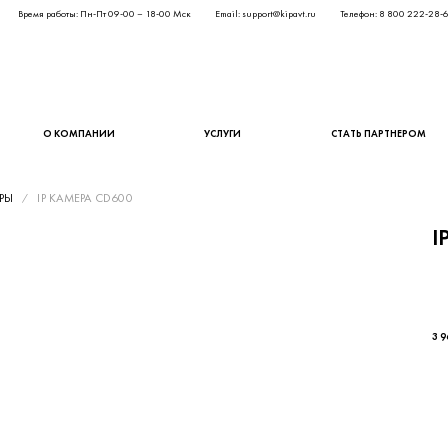
Время работы: Пн-Пт 09-00 – 18-00 Мск
Email: support@kipavt.ru
Телефон: 8 800 222-28-
О КОМПАНИИ
УСЛУГИ
СТАТЬ ПАРТНЕРОМ
ЕРЫ
IP КАМЕРА CD600
I
3 2
3 9