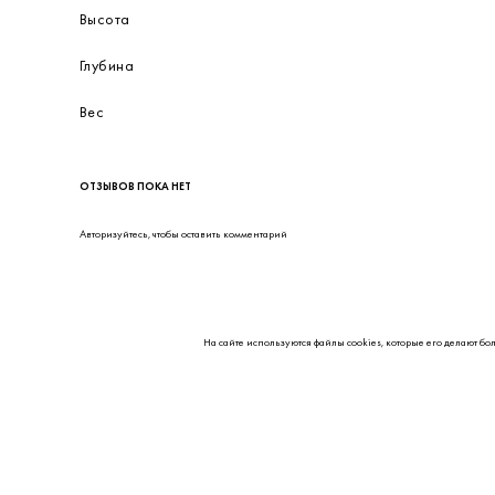
Высота
Глубина
Вес
ОТЗЫВОВ ПОКА НЕТ
Авторизуйтесь
, чтобы оставить комментарий
На сайте используются файлы cookies, которые его делают бо