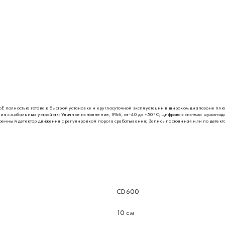
E полностью готова к быстрой установке и круглосуточной эксплуатации в широком диапазоне плю
ия с мобильных устройств; Уличное исполнение, IP66, от -40 до +50°C; Цифровая система шумопо
роенный детектор движения с регулировкой порога срабатывания; Запись постоянная или по детект
CD600
10 см