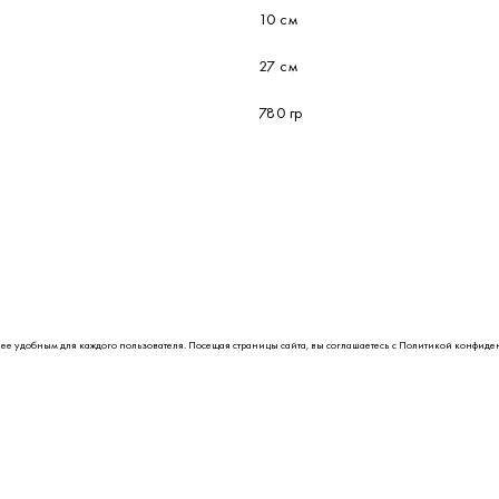
10 см
27 см
780 гр
лее удобным для каждого пользователя. Посещая страницы сайта, вы соглашаетесь с
Политикой конфиде