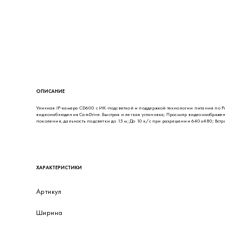
ОПИСАНИЕ
Уличная IP-камера CD600 с ИК-подсветкой и поддержкой технологии питания по Po
видеонаблюдения CamDrive. Быстрая и легкая установка; Просмотр видеоизображен
поколения, дальность подсветки до 15 м; До 10 к/с при разрешении 640х480; Вст
ХАРАКТЕРИСТИКИ
Артикул
Ширина