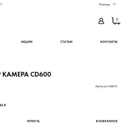
67
Помощь
0
АКЦИИ
СТАТЬИ
КОНТАКТЫ
P КАМЕРА CD600
Артикул CD600
50 ₽ - цена без НДС
65 ₽
КУПИТЬ
В ИЗБРАННОЕ