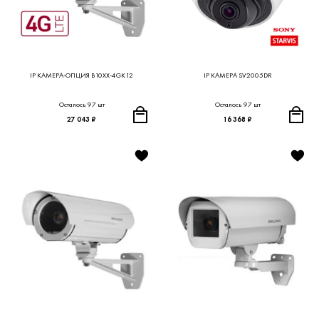
IP КАМЕРА-ОПЦИЯ B10XX-4GK12
IP КАМЕРА SV2005DR
Осталось 97 шт
Осталось 97 шт
27 043 ₽
16 368 ₽