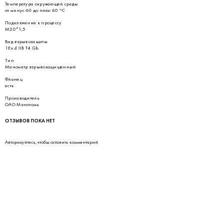
Температура окружающей среды
от минус 60 до плюс 60 °С
Подключение к процессу
М20*1,5
Вид взрывозащиты
1Ех d IIВ Т4 Gb
Тип
Манометр взрывозащищенный
Фланец
есть
Производитель
ОАО Манотомь
ОТЗЫВОВ ПОКА НЕТ
Авторизуйтесь
, чтобы оставить комментарий