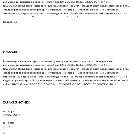
взрывозащищённые коррозионностойкие ДМ2005Сг1ЕхКс, ДВ2005Сг1ЕхКс и
ДА2005Сг1ЕхКс предназначены для измерения избыточного давления различных сред, в том
числе серовродородосодержащих и управления внешними электрическими цепями от
сигнализирующего устройства прямого действия. Приборы являются взрывозащищенными с
видом взрывозащиты "Взрывонепроницаемая оболочка" и имеют маркировку взрывозащиты -
«1Ех d IIВ Т4 Gb» по ГОСТ 31610.0-2014 (IEC 60079-0:2011), ГОСТ IEC 60079-1-2011.
Подробнее
ОПИСАНИЕ
Манометры, вакуумметры и мановакуумметры показывающие сигнализирующие
взрывозащищённые коррозионностойкие ДМ2005Сг1ЕхКс, ДВ2005Сг1ЕхКс и
ДА2005Сг1ЕхКс предназначены для измерения избыточного давления различных сред, в том
числе серовродородосодержащих и управления внешними электрическими цепями от
сигнализирующего устройства прямого действия. Приборы являются взрывозащищенными с
видом взрывозащиты "Взрывонепроницаемая оболочка" и имеют маркировку взрывозащиты -
«1Ех d IIВ Т4 Gb» по ГОСТ 31610.0-2014 (IEC 60079-0:2011), ГОСТ IEC 60079-1-2011.
ХАРАКТЕРИСТИКИ
Артикул
1000410013
Ширина
205 см
Высота