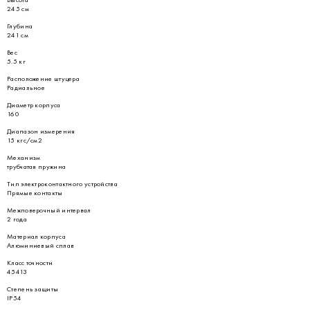
245 см
Глубина
241 см
Вес
5.5 кг
Расположение штуцера
Радиальное
Диаметр корпуса
160
Диапазон измерения
15 кгс/см2
Механизм
трубчатая пружина
Тип электроконтактного устройства
Прямые контакты
Межповерочный интервал
2 года
Материал корпуса
Алюминиевый сплав
Класс точности
45413
Степень защиты
IP54