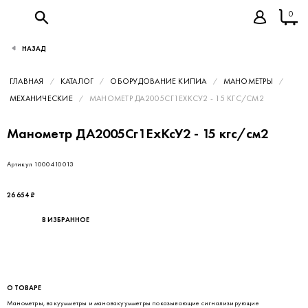
0
НАЗАД
ГЛАВНАЯ
КАТАЛОГ
ОБОРУДОВАНИЕ КИПИА
МАНОМЕТРЫ
МЕХАНИЧЕСКИЕ
МАНОМЕТР ДА2005СГ1ЕХКСУ2 - 15 КГС/СМ2
Манометр ДА2005Сг1ЕхКсУ2 - 15 кгс/см2
Артикул 1000410013
26 654 ₽
В ИЗБРАННОЕ
О ТОВАРЕ
Манометры, вакуумметры и мановакуумметры показывающие сигнализирующие