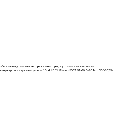
быточного давления неагрессивных сред и управления внешними
аркировку взрывозащиты - «1Ех d IIВ Т4 Gb» по ГОСТ 31610.0-2014 (IEC 60079-