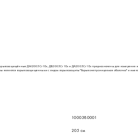
зрывозащищённые ДМ2005Сг1Ех, ДВ2005Сг1Ех и ДА2005Сг1Ех предназначены для измерения из
ры являются взрывозащищенными с видом взрывозащиты "Взрывонепроницаемая оболочка" и имеют м
1000380001
205 см