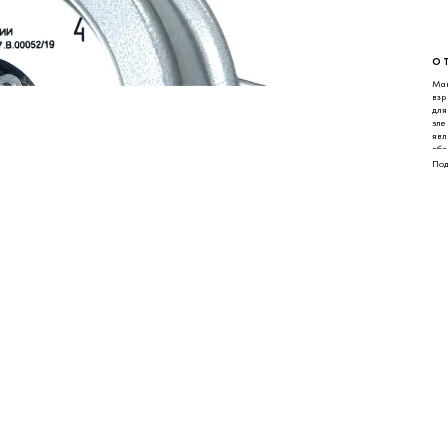
О 
Ман
вз
для
эле
явл
обо
Под