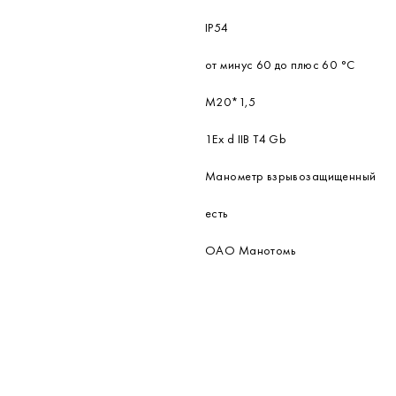
IP54
от минус 60 до плюс 60 °С
М20*1,5
1Ех d IIВ Т4 Gb
Манометр взрывозащищенный
есть
ОАО Манотомь