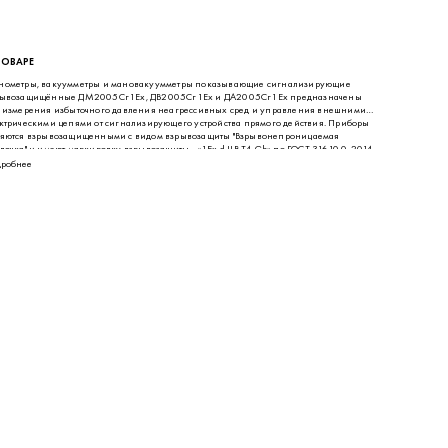
ТОВАРЕ
ометры, вакуумметры и мановакуумметры показывающие сигнализирующие
рывозащищённые ДМ2005Сг1Ех, ДВ2005Сг1Ех и ДА2005Сг1Ех предназначены
 измерения избыточного давления неагрессивных сред и управления внешними
ктрическими цепями от сигнализирующего устройства прямого действия. Приборы
яются взрывозащищенными с видом взрывозащиты "Взрывонепроницаемая
лочка" и имеют маркировку взрывозащиты - «1Ех d IIВ Т4 Gb» по ГОСТ 31610.0-2014
(IEC 60079-0:2011), ГОСТ IEC 60079-1-201
робнее