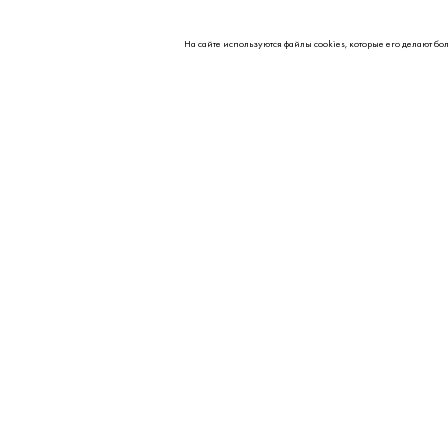
На сайте используются файлы cookies, которые его делают бо
О НАС
Контакты
Партнерам
Реквизиты
Вакансии
© 2026 Kipavt