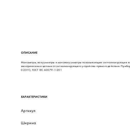
ОПИСАНИЕ
Манометры, вакуумметры и мановакуумметры показывающие сигнализирующие в
электрическими цепями от сигнализирующего устройства прямого действия. Прибо
0:2011), ГОСТ IEC 60079-1-201
ХАРАКТЕРИСТИКИ
Артикул
Ширина