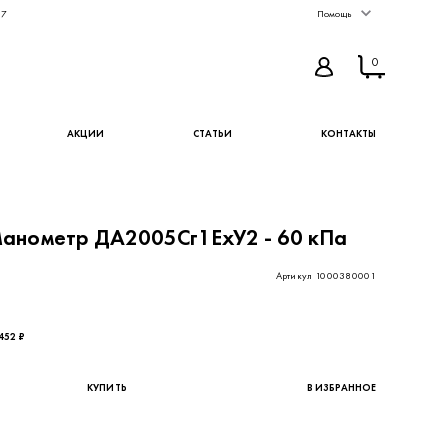
67
Помощь
0
АКЦИИ
СТАТЬИ
КОНТАКТЫ
анометр ДА2005Сг1ЕхУ2 - 60 кПа
Артикул 1000380001
763,93 ₽ - цена без НДС
452 ₽
КУПИТЬ
В ИЗБРАННОЕ