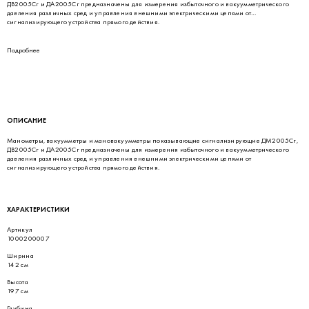
ДВ2005Сг и ДА2005Сг предназначены для измерения избыточного и вакуумметрического
давления различных сред и управления внешними электрическими цепями от
сигнализирующего устройства прямого действия.
Подробнее
ОПИСАНИЕ
Манометры, вакуумметры и мановакуумметры показывающие сигнализирующие ДМ2005Сг,
ДВ2005Сг и ДА2005Сг предназначены для измерения избыточного и вакуумметрического
давления различных сред и управления внешними электрическими цепями от
сигнализирующего устройства прямого действия.
ХАРАКТЕРИСТИКИ
Артикул
1000200007
Ширина
142 см
Высота
197 см
Глубина