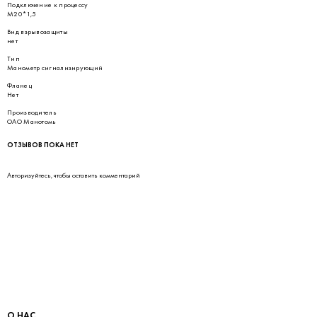
Подключение к процессу
М20*1,5
Вид взрывозащиты
нет
Тип
Манометр сигнализирующий
Фланец
Нет
Производитель
ОАО Манотомь
ОТЗЫВОВ ПОКА НЕТ
Авторизуйтесь
, чтобы оставить комментарий
О НАС