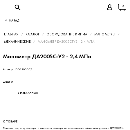
0
НАЗАД
ГЛАВНАЯ
КАТАЛОГ
ОБОРУДОВАНИЕ КИПИА
МАНОМЕТРЫ
МЕХАНИЧЕСКИЕ
МАНОМЕТР ДА2005СГУ2 - 2,4 МПА
Манометр ДА2005СгУ2 - 2,4 МПа
Артикул 1000200007
4 302 ₽
В ИЗБРАННОЕ
О ТОВАРЕ
Манометры, вакуумметры и мановакуумметры показывающие сигнализирующие ДМ2005Сг,