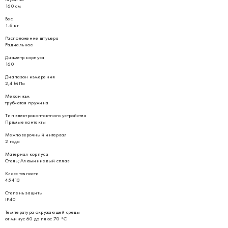
160 см
Вес
1.6 кг
Расположение штуцера
Радиальное
Диаметр корпуса
160
Диапазон измерения
2,4 МПа
Механизм
трубчатая пружина
Тип электроконтактного устройства
Прямые контакты
Межповерочный интервал
2 года
Материал корпуса
Сталь; Алюминиевый сплав
Класс точности
45413
Степень защиты
IP40
Температура окружающей среды
от минус 60 до плюс 70 °С