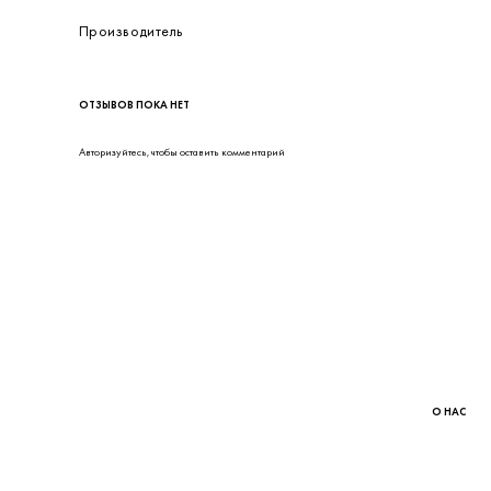
Степень защиты
Температура окружающей среды
Подключение к процессу
Вид взрывозащиты
Тип
Фланец
Производитель
ОТЗЫВОВ ПОКА НЕТ
Авторизуйтесь
, чтобы оставить комментарий