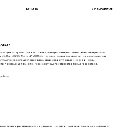
ТОВАРЕ
ометры, вакуумметры и мановакуумметры показывающие сигнализирующие
005Сг, ДВ2005Сг и ДА2005Сг предназначены для измерения избыточного и
уумметрического давления различных сред и управления внешними
ктрическими цепями от сигнализирующего устройства прямого действия.
робнее