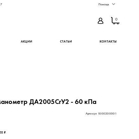
67
Помощь
0
АКЦИИ
СТАТЬИ
КОНТАКТЫ
анометр ДА2005СгУ2 - 60 кПа
Артикул 1000200001
26,23 ₽ - цена без НДС
02 ₽
КУПИТЬ
В ИЗБРАННОЕ