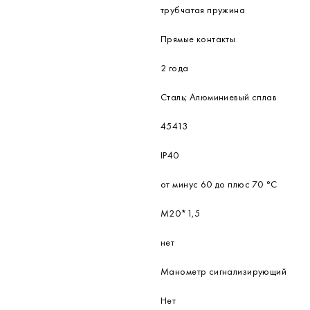
197 см
160 см
1.6 кг
Радиальное
160
60 кПа
трубчатая пружина
Прямые контакты
2 года
Сталь; Алюминиевый сплав
45413