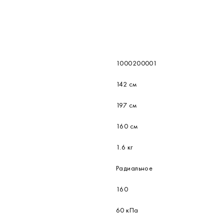
005Сг, ДВ2005Сг и ДА2005Сг предназначены для измерения избыточного и вакуумметрического
1000200001
142 см