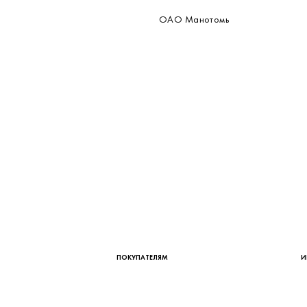
IP40
от минус 60 до плюс 70 °С
М20*1,5
нет
Манометр сигнализирующий
Нет
ОАО Манотомь